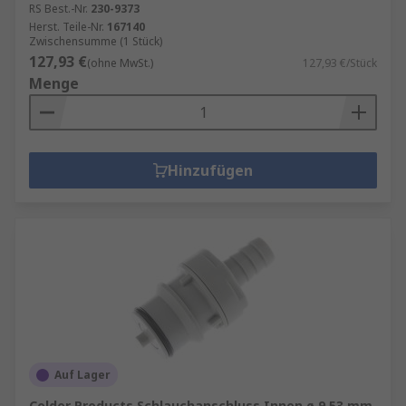
besonders in der Gas- und Chemieindustrie
RS Best.-Nr.
230-9373
Herst. Teile-Nr.
167140
wichtig ist.
Zwischensumme (1 Stück)
Effizienz
: Gut konzipierte
127,93 €
(ohne MwSt.)
127,93 €/Stück
Rohrleitungssysteme reduzieren den
Menge
Energieverbrauch und verbessern die
Gesamtleistung des Systems.
Flexibilität
: Moderne Rohrverbinder
Hinzufügen
ermöglichen eine einfache Anpassung und
Erweiterung bestehender Systeme, was Zeit
und Kosten spart.
Auf Lager
Colder Products Schlauchanschluss Innen ø 9.53 mm