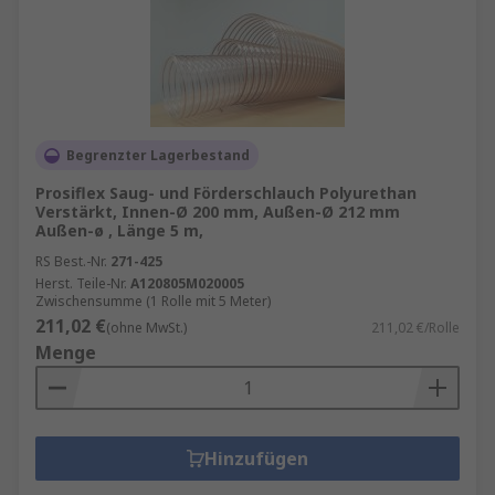
Begrenzter Lagerbestand
Prosiflex Saug- und Förderschlauch Polyurethan
Verstärkt, Innen-Ø 200 mm, Außen-Ø 212 mm
Außen-ø , Länge 5 m,
RS Best.-Nr.
271-425
Herst. Teile-Nr.
A120805M020005
Zwischensumme (1 Rolle mit 5 Meter)
211,02 €
(ohne MwSt.)
211,02 €/Rolle
Menge
Hinzufügen