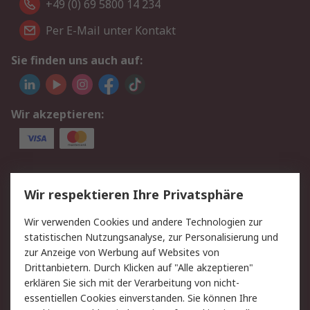
+49 (0) 69 5800 14 234
Per E-Mail unter Kontakt
Sie finden uns auch auf:
Wir akzeptieren:
Service
Wir respektieren Ihre Privatsphäre
Value Added Services
Lieferlösungen
Wir verwenden Cookies und andere Technologien zur
Rücksendungen
Kontakt
statistischen Nutzungsanalyse, zur Personalisierung und
Hilfe
Privatkunden
zur Anzeige von Werbung auf Websites von
Drittanbietern. Durch Klicken auf "Alle akzeptieren"
Rechtliches
erklären Sie sich mit der Verarbeitung von nicht-
essentiellen Cookies einverstanden. Sie können Ihre
AGB
Datenschutz