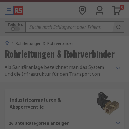
0
Teile-Nr.
/
Rohrleitungen & Rohrverbinder
Rohrleitungen & Rohrverbinder
Als Sanitäranlage bezeichnet man das System
und die Infrastruktur für den Transport von
Medien wie Wasser, Öl und Gas. Die häufigsten
Anwendungen für Sanitärinstallationen sind
Wasserversorgung, Abfallentsorgung und HLK
Industriearmaturen &
(Heizung, Lüftung und Kühlung).
Absperrventile
Rohrleitungen und Rohrverbinder sind
essenzielle Komponenten in zahlreichen
26 Unterkategorien anzeigen
Industrien, von der Wasser- und Gasversorgung