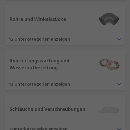
bis hin zur chemischen und petrochemischen
Industrie. Sie gewährleisten den sicheren und
Rohre und Winkelstücke
effizienten Transport von Flüssigkeiten und
Gasen und spielen eine entscheidende Rolle in
der modernen Infrastruktur.
12 Unterkategorien anzeigen
Arten von Rohrleitungen
Rohrleitungswartung und
Es gibt verschiedene Arten von Rohrleitungen,
Wasseraufbereitung
die je nach Anwendung und Anforderungen
ausgewählt werden:
13 Unterkategorien anzeigen
Stahlrohre
: Diese sind bekannt für ihre
hohe Festigkeit und Haltbarkeit. Sie werden
häufig in der Öl- und Gasindustrie sowie im
Schläuche und Verschraubungen
Bauwesen eingesetzt.
Kupferrohre
: Kupfer ist
korrosionsbeständig und hat hervorragende
7 Unterkategorien anzeigen