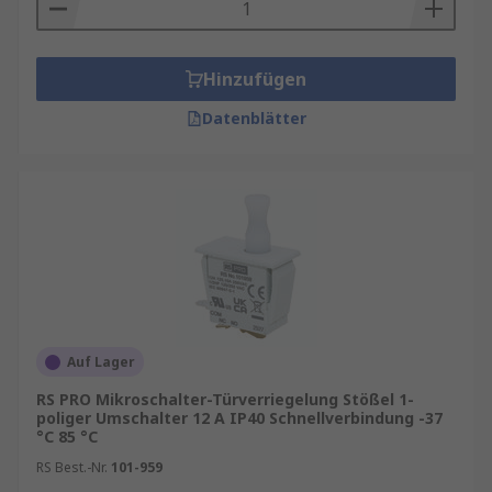
Privathaushalte, die ihre Privatsphäre wahren
möchten.
Flexible Anpassungsmöglichkeiten:
Moderne
Hinzufügen
Türverriegelungsschalter bieten eine Vielzahl
Datenblätter
von Anpassungsmöglichkeiten. Sie können
problemlos an unterschiedliche Türtypen und -
größen angepasst werden. Darüber hinaus
ermöglichen einige Modelle die Integration in
bestehende Sicherheitssysteme, was die
Gesamtsicherheit Ihres Gebäudes weiter erhöht.
Benutzerfreundlichkeit im Fokus
Die
Bedienung von Türverriegelungsschaltern ist
einfach und benutzerfreundlich. Die meisten
Auf Lager
Modelle sind mit intuitiven Bedienelementen
RS PRO Mikroschalter-Türverriegelung Stößel 1-
ausgestattet, die es Benutzern ermöglichen, die
poliger Umschalter 12 A IP40 Schnellverbindung -37
°C 85 °C
Tür mit Leichtigkeit zu verriegeln oder zu
entriegeln. Diese Benutzerfreundlichkeit trägt
RS Best.-Nr.
101-959