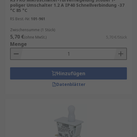
bietet nicht nur mehr Komfort, sondern auch
poliger Umschalter 1.2 A IP40 Schnellverbindung -37
zusätzliche Überwachungsmöglichkeiten, selbst
°C 85 °C
wenn Sie nicht vor Ort sind.
RS Best.-Nr.
101-961
Zwischensumme (1 Stück)
5,70 €
(ohne MwSt.)
5,70 €/Stück
Menge
Hinzufügen
Datenblätter