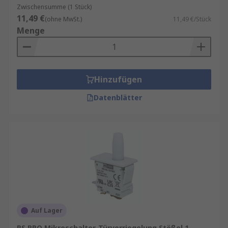
dazu bei, dass das Sicherheitssystem effektiv
Zwischensumme (1 Stück)
genutzt wird.
11,49 €
(ohne MwSt.)
11,49 €/Stück
Menge
Robuste Bauweise für Langlebigkeit:
Hochwertige Türverriegelungsschalter werden
aus robusten Materialien gefertigt, die eine
lange Lebensdauer gewährleisten. Dies ist
Hinzufügen
entscheidend, um die Effektivität der
Sicherheitsmaßnahmen aufrechterhalten zu
Datenblätter
können. Die robuste Bauweise sorgt dafür, dass
die Schalter den täglichen Belastungen
standhalten und zuverlässig funktionieren.
Integration mit Smart-Home-Technologie:
Moderne Türverriegelungsschalter lassen sich
nahtlos in Smart-Home-Systeme integrieren.
Dies ermöglicht Ihnen die bequeme Steuerung
Ihrer Türverriegelung über Ihr Smartphone oder
Auf Lager
andere intelligente Geräte. Diese Integration
RS PRO Mikroschalter-Türverriegelung Stößel 1-