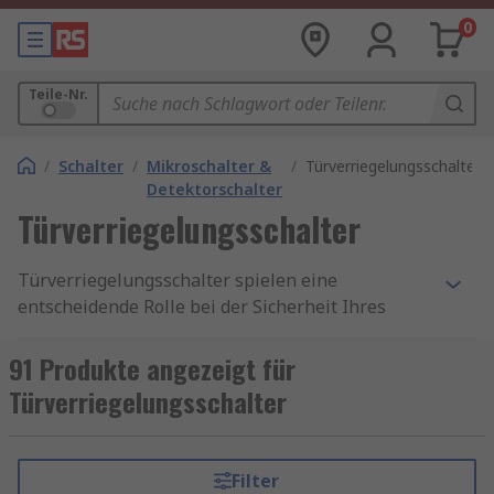
0
Teile-Nr.
/
Schalter
/
Mikroschalter &
/
Türverriegelungsschalter
Detektorschalter
Türverriegelungsschalter
Türverriegelungsschalter spielen eine
entscheidende Rolle bei der Sicherheit Ihres
Zuhauses oder Büros. Mit der ständig steigenden
Notwendigkeit, den Zugang zu sensiblen
91 Produkte angezeigt für
Bereichen zu kontrollieren, sind hochwertige
Türverriegelungsschalter
Türverriegelungsschalter unverzichtbar
geworden. Türverriegelungsschalter sind
unverzichtbare Komponenten für die Sicherheit
Filter
Ihrer Räumlichkeiten. Durch ihre Zuverlässigkeit,