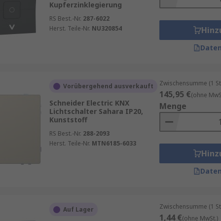
Kupferzinklegierung
RS Best.-Nr.
287-6022
Herst. Teile-Nr.
NU320854
Hinz
Daten
Zwischensumme (1 St
Vorübergehend ausverkauft
145,95 €
(ohne MwSt
Schneider Electric KNX
Menge
Lichtschalter Sahara IP20,
Kunststoff
RS Best.-Nr.
288-2093
Herst. Teile-Nr.
MTN6185-6033
Hinz
Daten
Zwischensumme (1 St
Auf Lager
1,44 €
(ohne MwSt.)