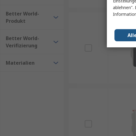
Einstellung
ablehnen". 
Better World-
Information
Produkt
All
Better World-
Verifizierung
Materialien