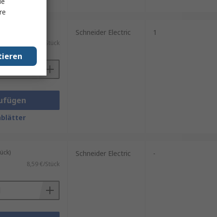
le
re
ück)
Schneider Electric
1
)
15,81 €/Stück
tieren
ufügen
blätter
ück)
Schneider Electric
-
8,59 €/Stück