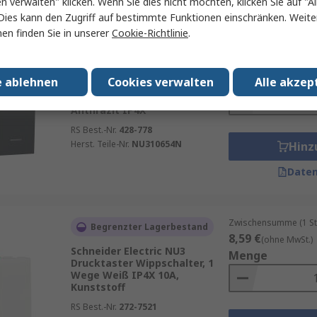
en verwalten" klicken. Wenn Sie dies nicht möchten, klicken Sie auf "Al
Dies kann den Zugriff auf bestimmte Funktionen einschränken. Weite
en finden Sie in unserer
Cookie-Richtlinie
.
Zwischensumme (1 St
Beim Hersteller auf Lager
15,81 €
(ohne MwSt.
Schneider Electric New Unica
Menge
e ablehnen
Cookies verwalten
Alle akzep
NO (Schließer)-Drucktaster
Lichtschalter 1-teilig
Anthrazit IP4X
RS Best.-Nr.
428-778
Herst. Teile-Nr.
NU310654N
Hinz
Daten
Zwischensumme (1 St
Begrenzter Lagerbestand
8,59 €
(ohne MwSt.)
Schneider Electric NU3
Menge
Drucktaster Wippschalter, 1
Wege Weiß IP4X 10A,
Kunststoff
RS Best.-Nr.
272-7521