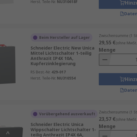
Herst. Teile-Nr.
NU310618F
Hinz
Daten
Zwischensumme (1 St
Beim Hersteller auf Lager
29,55 €
(ohne MwSt.
Schneider Electric New Unica
Menge
Mittel Lichtschalter 1-teilig
Anthrazit IP4X 10A,
Kupferzinklegierung
RS Best.-Nr.
429-017
Herst. Teile-Nr.
NU310554
Hinz
Daten
Zwischensumme (1 St
Vorübergehend ausverkauft
23,57 €
(ohne MwSt.
Schneider Electric Unica
Menge
Wippschalter Lichtschalter 1-
teilig Anthrazit IP4X 6A,