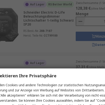
Zwischensumme (1 St
Auf Lager
RS Better World
128,38 €
(ohne MwSt
Schneider Electric D-Life
Menge
Beleuchtungsdimmer
Lichtschalter 1-teilig Schwarz
IP20
RS Best.-Nr.
288-7187
Herst. Teile-Nr.
CCT99100
Hinz
Daten
Zwischensumme (1 St
Auf Lager
37,31 €
(ohne MwSt.
Schneider Electric New Unica
Menge
Jalousie-/Rolladenschalter
ektieren Ihre Privatsphäre
Lichtschalter, 1-polig, 2 Wege
Anthrazit IP4X, Kunststoff
en Cookies und andere Technologien zur statistischen Nutzungsanal
RS Best.-Nr.
110-338
erung und zur Anzeige von Werbung auf Websites von Drittanbietern.
Herst. Teile-Nr.
NU320754
Hinz
"Alle akzeptieren" erklären Sie sich mit der Verarbeitung von nicht-ess
verstanden. Sie können Ihre Cookies auswählen, indem Sie auf "Cook
Daten