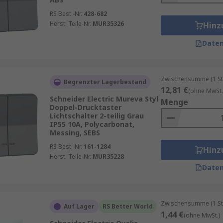
RS Best.-Nr.
428-682
Herst. Teile-Nr.
MUR35326
Hinz
Daten
Zwischensumme (1 St
Begrenzter Lagerbestand
12,81 €
(ohne MwSt.
Schneider Electric Mureva Styl
Menge
Doppel-Drucktaster
Lichtschalter 2-teilig Grau
IP55 10A, Polycarbonat,
Messing, SEBS
RS Best.-Nr.
161-1284
Hinz
Herst. Teile-Nr.
MUR35228
Daten
Zwischensumme (1 St
Auf Lager
RS Better World
1,44 €
(ohne MwSt.)