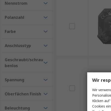
Nennstrom
Polanzahl
Farbe
Anschlusstyp
Geschraubt/schrau
benlos
Spannung
Wir resp
Wir verwend
Oberfächen Finish
Personalisi
Klicken auf 
Cookies ein
Beleuchtung