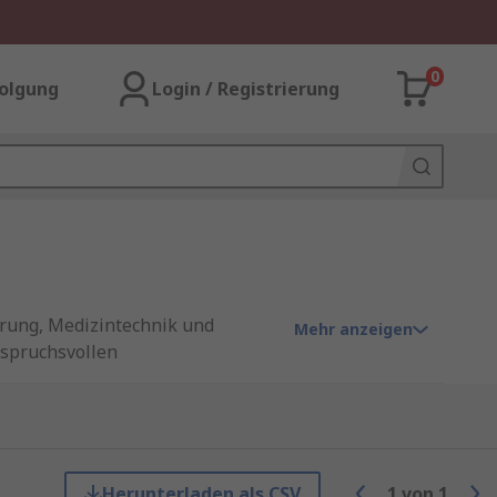
0
olgung
Login / Registrierung
erung, Medizintechnik und
Mehr anzeigen
nspruchsvollen
omponenten sind unverzichtbar
tur Control Systemen sorgen sie
rne Steuerungen ermöglichen
Herunterladen als CSV
1
von
1