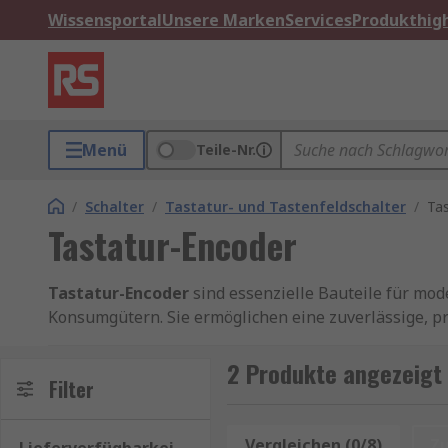
Wissensportal
Unsere Marken
Services
Produkthigh
Menü
Teile-Nr.
/
Schalter
/
Tastatur- und Tastenfeldschalter
/
Ta
Tastatur-Encoder
Tastatur-Encoder
sind essenzielle Bauteile für mo
Konsumgütern. Sie ermöglichen eine zuverlässige, pr
Einsatzbedingungen. Ob als Drehgeber, Inkremental
für Maschinensteuerungen, HMI-Systeme und elektro
2 Produkte angezeigt 
Filter
für eine intuitive und sichere Mensch‑Maschine‑Inte
Eine leistungsfähige
Tastatur Control
ist essenziel
Vergleichen (0/8)
Z