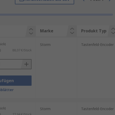
Durch die optimale Abstimmung
exakt auf die jeweilige
Marke
Produkt Typ
ück)
Storm
Tastenfeld-Encoder
ektrische Signale umwandelt. Im
)
88,07 €/Stück
avigation durch Menüs, zur
asst. Moderne Tastatur Encoder
e Anwendungen.
ufügen
blätter
ück)
Storm
Tastenfeld-Encoder
)
77,94 €/Stück