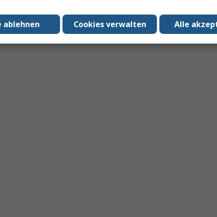
en Collector)
ers attraktiv für Hersteller von Bedienfeldern, Steuerung
e ablehnen
Cookies verwalten
Alle akzep
ng. Besonders häufig werden sie eingesetzt in:
 für Standardlösungen als auch für kundenspezifische Proje