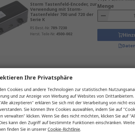
Storm Tastenfeld-Encoder, zur
Menge
Verwendung mit Storm-
Tastenfelder 700 und 720 der
Serie K
RS Best.-Nr.
789-7230
Herst. Teile-Nr.
4500-002
Hinz
Daten
edienbarkeit, sondern verhindert auch spätere Anpassungen
igkeit, Präzision und Lebensdauer eine zentrale Rolle. Ho
ektieren Ihre Privatsphäre
en Cookies und andere Technologien zur statistischen Nutzungsanal
erung und zur Anzeige von Werbung auf Websites von Drittanbietern.
"Alle akzeptieren" erklären Sie sich mit der Verarbeitung von nicht-ess
nen Schaltzyklen
verstanden. Sie können Ihre Cookies auswählen, indem Sie auf "Cook
s
en verwalten" klicken. Wenn Sie dies nicht möchten, klicken Sie auf "Al
Dies kann den Zugriff auf bestimmte Funktionen einschränken. Weite
 Umgebungen
en finden Sie in unserer
Cookie-Richtlinie
.