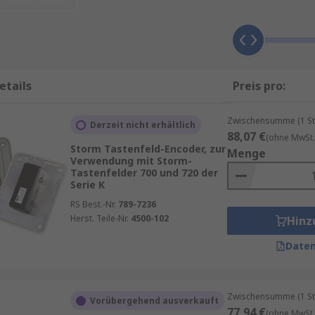
ilterung und Kommunikation mit übergeordneten Systemen. 
en sich maßgeschneiderte Eingabelösungen realisieren, die 
astatur-Encoder
mit unserem
RS Purchasing Manager
.
etails
Preis pro:
Zwischensumme (1 St
Derzeit nicht erhältlich
88,07 €
eelement, das mechanische Dreh- oder Tastbewegungen in el
(ohne MwSt.
Storm Tastenfeld-Encoder, zur
Menge
er fein abgestufte und wiederholbare Eingaben, etwa zur N
Verwendung mit Storm-
n, Lautstärken oder Positionen.
Tastenfelder 700 und 720 der
Serie K
unktion
, der sowohl Rotations- als auch Schaltbefehle erf
RS Best.-Nr.
789-7236
yklen ausgelegt – ideal für professionelle und industriell
Herst. Teile-Nr.
4500-102
Hinz
Daten
en mehrere technische Faktoren berücksichtigt werden:
Zwischensumme (1 St
Vorübergehend ausverkauft
77,94 €
(ohne MwSt.