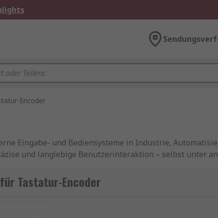
lights
Sendungsverf
statur-Encoder
derne Eingabe- und Bediensysteme in Industrie, Automatisi
äzise und langlebige Benutzerinteraktion – selbst unter a
encoder oder programmierbarer Tastatur-Encoder: Diese K
nische Eingabepanels. In Kombination mit modernen Tasta
für Tastatur-Encoder
raktion.
l, um die Signale des Encoders korrekt auszuwerten. Mode
urücksetzen