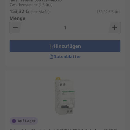
Herst. Teile-Nr.
5SU1324-6KX40
Zwischensumme (1 Stück)
153,32 €
(ohne MwSt.)
153,32 €/Stück
Menge
Hinzufügen
Datenblätter
Auf Lager