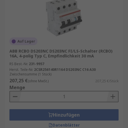
Auf Lager
ABB RCBO DS203NC DS203NC FI/LS-Schalter (RCBO)
16A, 4-polig Typ C, Empfindlichkeit 30 mA
RS Best.-Nr.
231-9957
Herst. Teile-Nr.
2CSR256140R1164 DS203NC C16 A30
Zwischensumme (1 Stück)
207,25 €
(ohne MwSt.)
207,25 €/Stück
Menge
Hinzufügen
Datenblätter