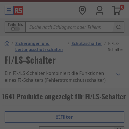
0
Teile-Nr.
/
Sicherungen und
/
Schutzschalter
/
FI/LS-
Leitungsschutzschalter
Schalter
FI/LS-Schalter
Ein FI-/LS-Schalter kombiniert die Funktionen
eines FI-Schalters (Fehlerstromschutzschalter)
und eines LS-Schalters (Leitungsschutzschalter)
in einem platzsparenden Gerät. Er schützt
1641 Produkte angezeigt für FI/LS-Schalter
zuverlässig vor Fehlerströmen, Überlastungen
und Kurzschlüssen – und sorgt damit für
Personen- und Anlagensicherheit in einem
Filter
einzigen Modul. Diese Kombischalter sind ideal
für den Einsatz in modernen Verteilungen,