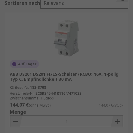
Sortieren nach
Relevanz
insbesondere wenn wenig Platz vorhanden ist
oder eine strukturierte Absicherung einzelner
Stromkreise gewünscht wird.
FI- und LS-Schalter kaufen
Unser Sortiment enthält Qualitätsprodukte von
Marken wie
ABB
,
Lovato
,
Contactum
sowie
Eaton
.
Auf Lager
ABB DS201 DS201 FI/LS-Schalter (RCBO) 16A, 1-polig
Informationen zur spätesten Bestelluhrzeit für
Typ C, Empfindlichkeit 30 mA
eine garantierte Lieferung am nächsten Werktag
RS Best.-Nr.
183-3708
sowie zum Mindestbestellwert für eine
Herst. Teile-Nr.
2CSR245441R1164/471033
kostenfreie Lieferung finden Sie auf der
Zwischensumme (1 Stück)
144,07 €
jeweiligen Produktseite.
(ohne MwSt.)
144,07 €/Stück
Menge
RS ist Ihr Ansprechpartner für
Beschaffungslösungen mit unseren
RS
Procurement Solutions
.