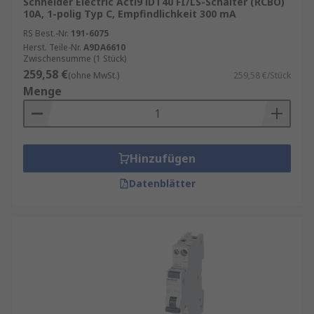
Schneider Electric Acti9 iDT40 FI/LS-Schalter (RCBO)
10A, 1-polig Typ C, Empfindlichkeit 300 mA
RS Best.-Nr.
191-6075
Herst. Teile-Nr.
A9DA6610
Zwischensumme (1 Stück)
259,58 €
(ohne MwSt.)
259,58 €/Stück
Menge
Hinzufügen
Datenblätter