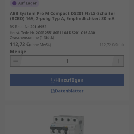
Auf Lager
ABB System Pro M Compact DS201 FI/LS-Schalter
(RCBO) 16A, 2-polig Typ A, Empfindlichkeit 30 mA
RS Best.-Nr.
201-6953
Herst. Teile-Nr.
2CSR255180R1164 DS201 C16 A30
Zwischensumme (1 Stück)
112,72 €
(ohne MwSt.)
112,72 €/Stück
Menge
Hinzufügen
Datenblätter