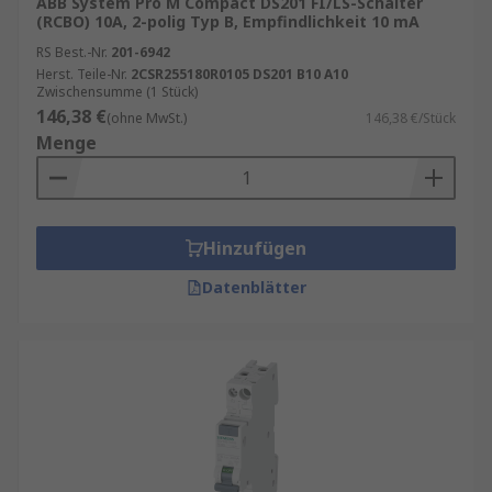
ABB System Pro M Compact DS201 FI/LS-Schalter
(RCBO) 10A, 2-polig Typ B, Empfindlichkeit 10 mA
RS Best.-Nr.
201-6942
Herst. Teile-Nr.
2CSR255180R0105 DS201 B10 A10
Zwischensumme (1 Stück)
146,38 €
(ohne MwSt.)
146,38 €/Stück
Menge
Hinzufügen
Datenblätter