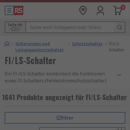
0
Teile-Nr.
/
Sicherungen und
/
Schutzschalter
/
FI/LS-
Leitungsschutzschalter
Schalter
FI/LS-Schalter
Ein FI-/LS-Schalter kombiniert die Funktionen
eines FI-Schalters (Fehlerstromschutzschalter)
und eines LS-Schalters (Leitungsschutzschalter)
in einem platzsparenden Gerät. Er schützt
1641 Produkte angezeigt für FI/LS-Schalter
zuverlässig vor Fehlerströmen, Überlastungen
und Kurzschlüssen – und sorgt damit für
Personen- und Anlagensicherheit in einem
Filter
einzigen Modul. Diese Kombischalter sind ideal
für den Einsatz in modernen Verteilungen,