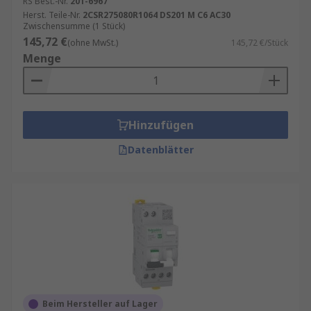
RS Best.-Nr.
201-6967
Herst. Teile-Nr.
2CSR275080R1064 DS201 M C6 AC30
Zwischensumme (1 Stück)
145,72 €
(ohne MwSt.)
145,72 €/Stück
Menge
Hinzufügen
Datenblätter
Beim Hersteller auf Lager