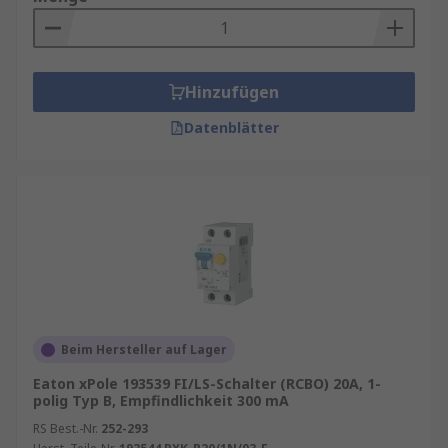
Auslösecharakteristika: z. B.
Typ A
,
Typ C
,
etc.
Auslöseempfindlichkeit: z. B.
30mA
Hinzufügen
Fehlerstromtyp
Datenblätter
Montagetyp: z. B.
DIN-Schienen-Montage
Ausschaltvermögen
Finden Sie weitere verwandte Produkte wie
Überspannungsschutzgeräte
,
elektronische
Überlastschalter
,
thermische Schutzschalter
und
Schutzschalter
generell.
Erfahren Sie mehr in unserem
FI-
Beim Hersteller auf Lager
Schalterleitfaden
.
Eaton xPole 193539 FI/LS-Schalter (RCBO) 20A, 1-
polig Typ B, Empfindlichkeit 300 mA
RS Best.-Nr.
252-293