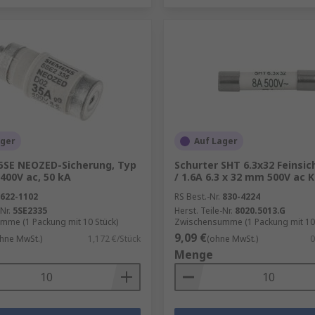
ager
Auf Lager
5SE NEOZED-Sicherung, Typ
Schurter SHT 6.3x32 Feinsi
 400V ac, 50 kA
/ 1.6A 6.3 x 32 mm 500V ac 
622-1102
RS Best.-Nr.
830-4224
Nr.
5SE2335
Herst. Teile-Nr.
8020.5013.G
mme (1 Packung mit 10 Stück)
Zwischensumme (1 Packung mit 10 
9,09 €
hne MwSt.)
1,172 €/Stück
(ohne MwSt.)
0
Menge