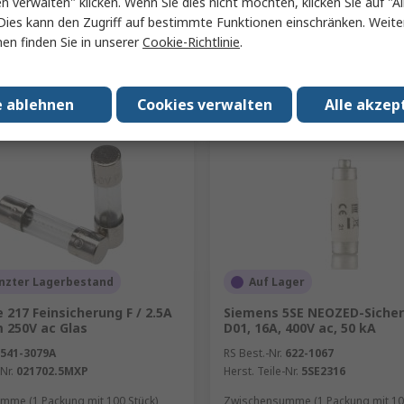
en verwalten" klicken. Wenn Sie dies nicht möchten, klicken Sie auf "Al
Dies kann den Zugriff auf bestimmte Funktionen einschränken. Weite
en finden Sie in unserer
Cookie-Richtlinie
.
Hinzufügen
Hinzufügen
Produkt vergleichen
Produkt vergleich
e ablehnen
Cookies verwalten
Alle akzep
nzter Lagerbestand
Auf Lager
e 217 Feinsicherung F / 2.5A
Siemens 5SE NEOZED-Sicher
 250V ac Glas
D01, 16A, 400V ac, 50 kA
541-3079A
RS Best.-Nr.
622-1067
Nr.
021702.5MXP
Herst. Teile-Nr.
5SE2316
mme (1 Packung mit 100 Stück)
Zwischensumme (1 Packung mit 10 