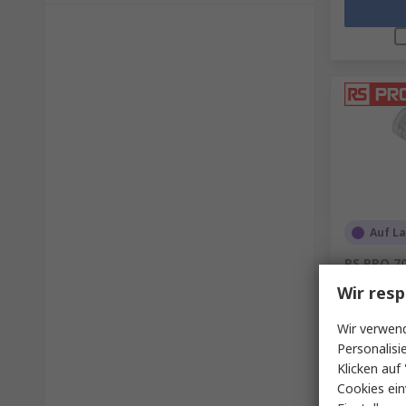
Auf L
RS PRO 70
16A 6.3 
Wir resp
RS Best.-Nr.
Wir verwend
Zwischensu
Personalisi
18,46 €
(o
Klicken auf 
Menge
Cookies ein