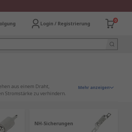
0
olgung
Login / Registrierung
tehen aus einem Draht,
Mehr anzeigen
en Stromstärke zu verhindern.
ss unterbrochen wird.
NH-Sicherungen
eistung den für das Gerät