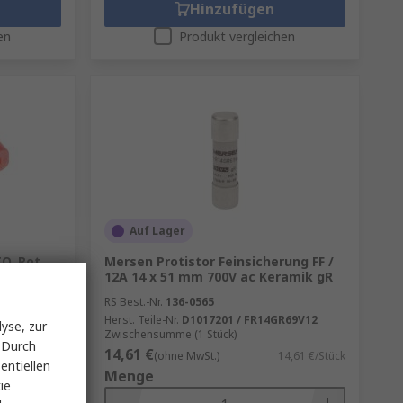
Hinzufügen
en
Produkt vergleichen
Auf Lager
O, Rot,
Mersen Protistor Feinsicherung FF /
12A 14 x 51 mm 700V ac Keramik gR
RS Best.-Nr.
136-0565
Herst. Teile-Nr.
D1017201 / FR14GR69V12
yse, zur
Stück)
Zwischensumme (1 Stück)
 Durch
14,61 €
,326 €/Stück
(ohne MwSt.)
14,61 €/Stück
entiellen
Menge
ie