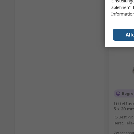
Einstellung
ablehnen". 
Information
All
Begre
Littelfus
5 x 20 mm
RS Best.-Nr.
Herst. Teile-
Zwischensu