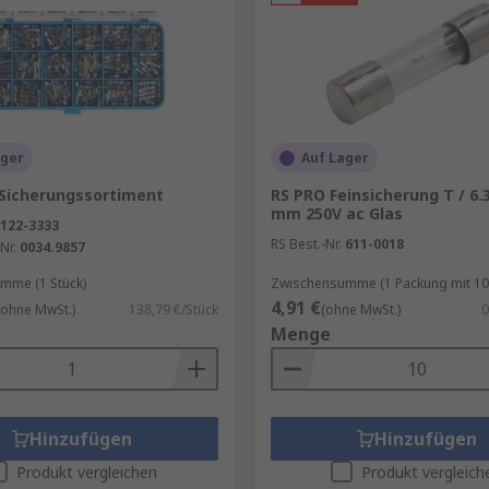
rungen
ager
Auf Lager
 Sicherungssortiment
RS PRO Feinsicherung T / 6.3
mm 250V ac Glas
122-3333
RS Best.-Nr.
611-0018
Nr.
0034.9857
wie Keramik oder Porzellan erhältlich. Sie sind relativ ei
hlen können. Um den richtigen Nennwert auszuwählen, soll
mme (1 Stück)
Zwischensumme (1 Packung mit 10 
nnwert, den das Gerät benötigt, um zu funktionieren. Dadu
4,91 €
(ohne MwSt.)
138,79 €/Stück
(ohne MwSt.)
0
ass die Stromversorgung bei leichter, harmloser Leistungs
Menge
dungen über industrielle Geräte hinaus erhältlich, wie z. B
Hinzufügen
Hinzufügen
Produkt vergleichen
Produkt vergleich