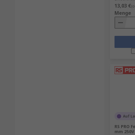
13,03 €
(o
Menge
Auf L
RS PRO Fe
mm 250V 