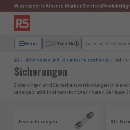
Wissensportal
Unsere Marken
Services
Produkthigh
Menü
Teile-Nr.
/
Sicherungen und Leitungsschutzschalter
/
Sicheru
Sicherungen
Sicherungen sind Sicherheitsvorrichtungen in elekt
untergebracht in einem nichtbrennbaren Gehäuse. Ih
Bei Auftreten eines Überstroms überhitzt der im Ge
Wofür werden Sicherungen eingesetzt?
Feinsicherungen
Kfz Sic
Ein alltägliches Beispiel für die Verwendung von Si