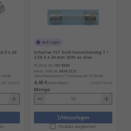
Auf Lager
A 5 x 20
Schurter FST 5x20 Feinsicherung T /
2.5A 5 x 20 mm 250V ac Glas
RS Best.-Nr.
167-8086
nfach zu ändern und haben
Herst. Teile-Nr.
0034.3121
ten Sie als Faustregel einen
Stück)
Zwischensumme (1 Packung mit 10 Stück)
rch kann die Sicherung Schäden
4,48 €
,491 €/Stück
(ohne MwSt.)
0,448 €/Stück
verbesserung abgeschaltet
Menge
. die
Sicherungssortimente
der
Hinzufügen
en
Produkt vergleichen