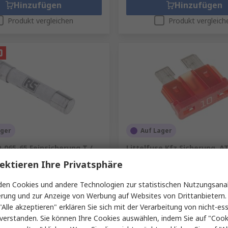
Hinzufügen
Hinzufügen
Produkt vergleichen
Produkt vergleich
ager
Auf Lager
-065-65 Feinsicherung T /
Littelfuse Kfz Sicherung, AT
x 32 mm 500V ac Keramik
10A, 32V dc
ektieren Ihre Privatsphäre
209-9311
RS Best.-Nr.
787-4101
Herst. Teile-Nr.
0287010.PXCN
en Cookies und andere Technologien zur statistischen Nutzungsanal
mme (1 Packung mit 10 Stück)
Zwischensumme (1 Packung mit 10 
erung und zur Anzeige von Werbung auf Websites von Drittanbietern.
3,26 €
hne MwSt.)
1,846 €/Stück
(ohne MwSt.)
0
"Alle akzeptieren" erklären Sie sich mit der Verarbeitung von nicht-ess
Menge
verstanden. Sie können Ihre Cookies auswählen, indem Sie auf "Cook