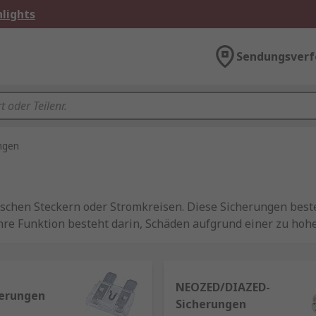
lights
Sendungsverf
ngen
rischen Steckern oder Stromkreisen. Diese Sicherungen bes
re Funktion besteht darin, Schäden aufgrund einer zu hoh
häuse eingelegte Draht und schmilzt, wodurch der Stromflu
NEOZED/DIAZED-
herungen
Sicherungen
cherungen ist ein Haarfön: Wenn die vom Gerät umgesetzte L