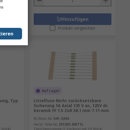
le
re
Hinzufügen
en
Produkt vergleichen
tieren
Auf Lager
ung, Typ
Littelfuse Nicht zurücksetzbare
Sicherung 1A Axial 125 V ac, 125V dc
Keramik FF 1.5 Zoll 38.1 mm 7.11 mm
RS Best.-Nr.
541-3265
Herst. Teile-Nr.
251001.NRT1L
Stück)
Zwischensumme (1 Packung mit 10 Stück)