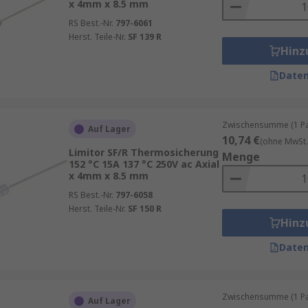
x 4mm x 8.5 mm
RS Best.-Nr.
797-6061
Herst. Teile-Nr.
SF 139 R
Hinz
Daten
Zwischensumme (1 Pac
Auf Lager
10,74 €
(ohne MwSt.
Limitor SF/R Thermosicherung
Menge
152 °C 15A 137 °C 250V ac Axial
x 4mm x 8.5 mm
RS Best.-Nr.
797-6058
Herst. Teile-Nr.
SF 150 R
Hinz
Daten
Zwischensumme (1 Pac
Auf Lager