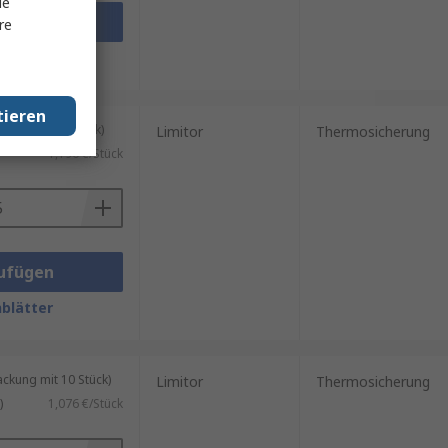
le
ufügen
re
blätter
tieren
kung mit 5 Stück)
Limitor
Thermosicherung
1,196 €/Stück
ufügen
blätter
kung mit 10 Stück)
Limitor
Thermosicherung
)
1,076 €/Stück