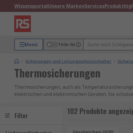
Wissensportal
Unsere Marken
Services
Produkthigh
Menü
Teile-Nr.
/
Sicherungen und Leitungsschutzschalter
/
Sicher
Thermosicherungen
Thermosicherungen, auch als Temperatursicherungen
elektrischen und elektronischen Geräten. Sie schütze
Temperatur automatisch unterbrechen. Unternehmen
bedingte Geräteschäden oder Brandrisiken – sowohl i
102 Produkte angezei
Filter
Finden Sie weitere verwandte Produkte wie
Sicherun
Vergleichen (0/8)
Z