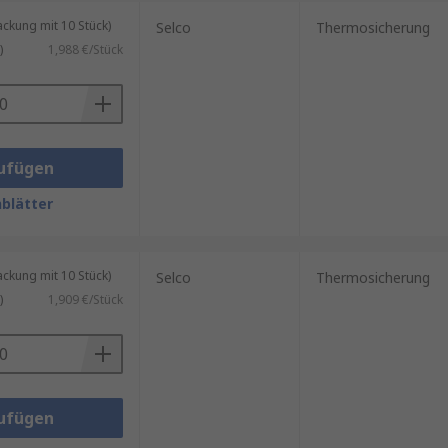
kung mit 10 Stück)
Selco
Thermosicherung
)
1,988 €/Stück
er industriellen Steuerungen.
ufügen
blätter
kung mit 10 Stück)
Selco
Thermosicherung
)
1,909 €/Stück
ufügen