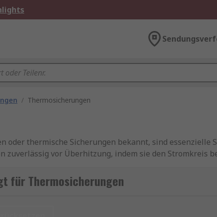
lights
Sendungsverf
ungen
/
Thermosicherungen
 oder thermische Sicherungen bekannt, sind essenzielle S
n zuverlässig vor Überhitzung, indem sie den Stromkreis be
, die Thermosicherungen kaufen, setzen auf bewährte Prä
n Haushaltselektronik als auch in industriellen Steuer- u
gt für Thermosicherungen
gshalter
,
Feinsicherungen
,
Neozed-Diazed-Sicherungen
u
urücksetzen