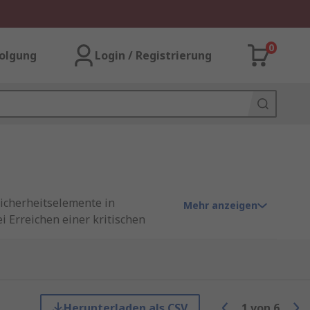
0
olgung
Login / Registrierung
icherheitselemente in
Mehr anzeigen
i Erreichen einer kritischen
vention gegen thermisch
nd Leistungssystemen.
nd
Tag-Sicherungen
.
Herunterladen als CSV
1
von
6