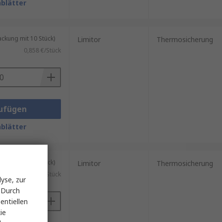
blätter
kung mit 10 Stück)
Limitor
Thermosicherung
0,858 €/Stück
ufügen
blätter
kung mit 10 Stück)
Limitor
Thermosicherung
)
1,097 €/Stück
yse, zur
 Durch
entiellen
ie