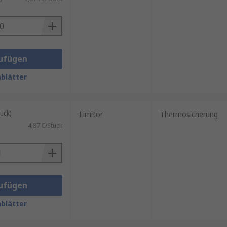
ten werden darf – unter anderem
ufügen
blätter
ück)
Limitor
Thermosicherung
4,87 €/Stück
ungstemperatur die spezifizierte
aft den Stromfluss.
ufügen
blätter