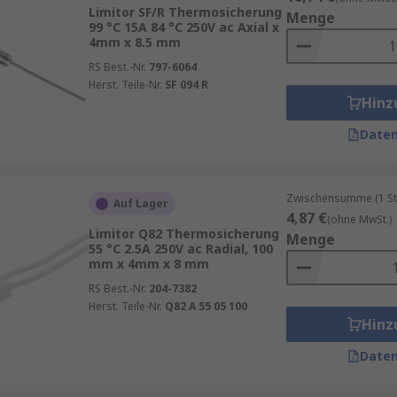
erungen
Limitor SF/R Thermosicherung
Menge
99 °C 15A 84 °C 250V ac Axial x
tzt, wo eine kritische Temperaturgrenze nicht überschrit
4mm x 8.5 mm
RS Best.-Nr.
797-6064
Herst. Teile-Nr.
SF 094 R
Hinz
schinen oder Heizplatten
Daten
limageräten
formatoren
Zwischensumme (1 St
Auf Lager
tät und Energiespeichern)
4,87 €
(ohne MwSt.)
Limitor Q82 Thermosicherung
Menge
55 °C 2.5A 250V ac Radial, 100
Produktionsumgebungen gleichermaßen.
mm x 4mm x 8 mm
RS Best.-Nr.
204-7382
 sondern ausschließlich auf Temperatur. Sobald die Umgeb
Herst. Teile-Nr.
Q82 A 55 05 100
rierter Draht oder eine Wachskugel und unterbricht dauerh
Hinz
Daten
 oder Geräteeinbau