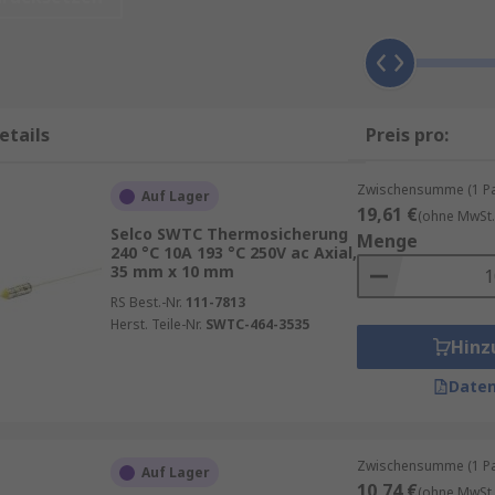
Prüfen von Thermosicherungen
und
Arten von Sicherunge
 sind zwei Temperaturbereiche (
+45°C
bis
240°C
bei uns e
etails
Preis pro:
er die Sicherung dauerhaft funktioniert, ohne auszulösen
Zwischensumme (1 Pac
 Sicherung garantiert auslöst und den Stromkreis trennt
Auf Lager
19,61 €
(ohne MwSt.
Selco SWTC Thermosicherung
Menge
 Anpassung an individuelle Systemanforderungen – etwa bei
240 °C 10A 193 °C 250V ac Axial,
en.
35 mm x 10 mm
RS Best.-Nr.
111-7813
ken wie
Bourns
,
Limitor
, etc.
Herst. Teile-Nr.
SWTC-464-3535
Hinz
e garantierte Lieferung am nächsten Werktag sowie zum Min
Daten
Produktseite.
t mit unseren
RS Inventory Solutions
.
Zwischensumme (1 Pac
Auf Lager
10,74 €
(ohne MwSt.