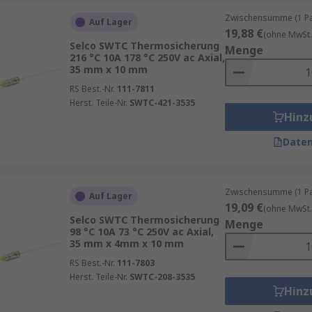
Zwischensumme (1 Pac
nikanwendungen
Auf Lager
19,88 €
(ohne MwSt.
ich nach dem Abkühlen wieder automatisch aktivieren
Selco SWTC Thermosicherung
Menge
216 °C 10A 178 °C 250V ac Axial,
35 mm x 10 mm
artungsarmen Systemen interessant, etwa in Bürogeräten od
RS Best.-Nr.
111-7811
Herst. Teile-Nr.
SWTC-421-3535
Hinz
Daten
Zwischensumme (1 Pac
Auf Lager
19,09 €
(ohne MwSt.
Selco SWTC Thermosicherung
Menge
98 °C 10A 73 °C 250V ac Axial,
35 mm x 4mm x 10 mm
RS Best.-Nr.
111-7803
Herst. Teile-Nr.
SWTC-208-3535
Hinz