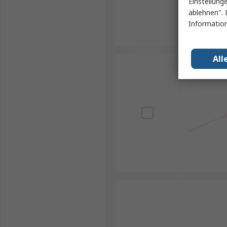
Einstellung
ablehnen". 
Information
All