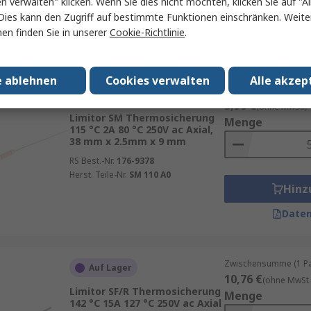
en verwalten" klicken. Wenn Sie dies nicht möchten, klicken Sie auf "Al
Herst. Teile-Nr.
SF 229 R
Hinz
Dies kann den Zugriff auf bestimmte Funktionen einschränken. Weite
en finden Sie in unserer
Cookie-Richtlinie
.
Daten
e ablehnen
Cookies verwalten
Alle akzep
Zwischensumme (1 Pac
Vorübergehend ausverkauft
5,98 €
(ohne MwSt.)
Limitor SM Thermosicherung
Menge
115 °C 2A 80 °C 250V ac Axial,
38 mm x 2.5mm x 9 mm
RS Best.-Nr.
176-9378
Herst. Teile-Nr.
SM 110 A0
Hinz
Daten
Zwischensumme (1 Pac
Auf Lager
10,76 €
(ohne MwSt.
Limitor SF/R Thermosicherung
Menge
142 °C 15A 127 °C 250V ac Axial