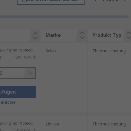
n
.
rhältlich) entscheidend:
Marke
Produkt Typ
kung mit 10 Stück)
Selco
Thermosicherung
)
1,961 €/Stück
 empfindlichen elektronischen
ufügen
destbestellwert für eine
blätter
kung mit 10 Stück)
Limitor
Thermosicherung
)
1,074 €/Stück