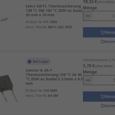
18,32 €
(ohne MwSt.
Selco SWTC Thermosicherung
Menge
128 °C 10A 103 °C 250V ac Axial,
35 mm x 10 mm
RS Best.-Nr.
111-7805
Herst. Teile-Nr.
SWTC-262-3535
Hinz
Daten
Zwischensumme (1 Pac
Auf Lager
5,79 €
(ohne MwSt.)
Limitor A-3A-F
Menge
Thermosicherung 130 °C 3A 90
°C 250V ac Radial x 2.5mm x 6.3
mm
RS Best.-Nr.
124-5060
Herst. Teile-Nr.
A4-3AF
Hinz
Daten