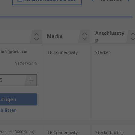
RO
, unserer hauseigenen
Anschlussty
Marke
p
e elektrische Verbindung.
ck (geliefert in
TE Connectivity
Stecker
beiten.
0,174 €/Stück
dungen.
ufügen
blätter
tel mit 3000 Stück)
TE Connectivity
Steckerbuchse