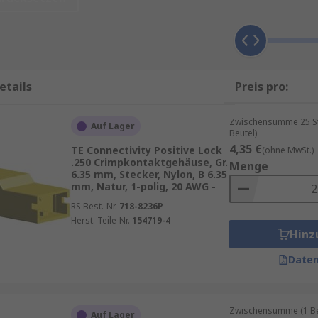
forderungen in der Elektrotechnik gerecht zu werden.
ken wie
TE Connectivity
,
JST
,
Phoenix Contact
, sowie
RS P
en
etails
Preis pro:
hindert das Lösen der Kontakte und garantiert eine stabil
Zwischensumme 25 Stü
Auf Lager
Beutel)
kzeug lassen sich die Kontakte schnell und präzise verar
4,35 €
TE Connectivity Positive Lock
(ohne MwSt.)
.250 Crimpkontaktgehäuse, Gr.
Menge
hrungen für unterschiedliche Kabelquerschnitte und Anwen
6.35 mm, Stecker, Nylon, B 6.35
mm, Natur, 1-polig, 20 AWG -
en und Umwelteinflüssen wie Staub oder Feuchtigkeit.
RS Best.-Nr.
718-8236P
Herst. Teile-Nr.
154719-4
Hinz
hen Branchen eingesetzt, darunter:
Daten
ergeräte.
Zwischensumme (1 Beu
tungen.
Auf Lager