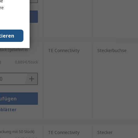
le
re
ufügen
blätter
tieren
ck (geliefert in
TE Connectivity
Steckerbuchse
)
0,889 €/Stück
ufügen
blätter
kung mit 50 Stück)
TE Connectivity
Stecker