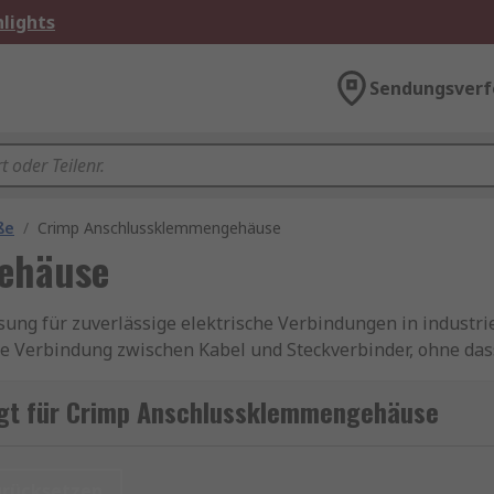
lights
Sendungsverf
ße
/
Crimp Anschlussklemmengehäuse
ehäuse
ng für zuverlässige elektrische Verbindungen in industri
 Verbindung zwischen Kabel und Steckverbinder, ohne dass 
trisch leitfähige Verbindung geschaffen, die höchsten Anf
gt für Crimp Anschlussklemmengehäuse
 das speziell für Crimpkontakte entwickelt wurde. Diese 
 eine geordnete und sichere Verbindung. Sie sind in versc
urücksetzen