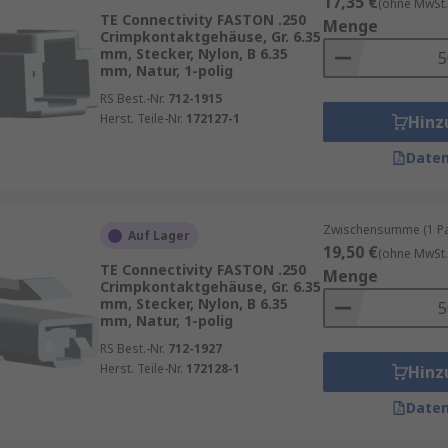
17,35 €
(ohne MwSt.
TE Connectivity FASTON .250
Menge
Crimpkontaktgehäuse, Gr. 6.35
mm, Stecker, Nylon, B 6.35
mm, Natur, 1-polig
RS Best.-Nr.
712-1915
Herst. Teile-Nr.
172127-1
Hinz
Daten
Zwischensumme (1 Pac
Auf Lager
19,50 €
(ohne MwSt.
TE Connectivity FASTON .250
Menge
Crimpkontaktgehäuse, Gr. 6.35
mm, Stecker, Nylon, B 6.35
mm, Natur, 1-polig
RS Best.-Nr.
712-1927
Herst. Teile-Nr.
172128-1
Hinz
Daten