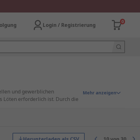
0
olgung
Login / Registrierung
ellen und gewerblichen
Mehr anzeigen
Löten erforderlich ist. Durch die
orderungen an Sicherheit und
Gehäuse dienen als Schutz und
hiedenen Größen, Polzahlen und
Herunterladen als CSV
10
von
30