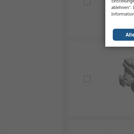
Einstellung
ablehnen". 
Information
All