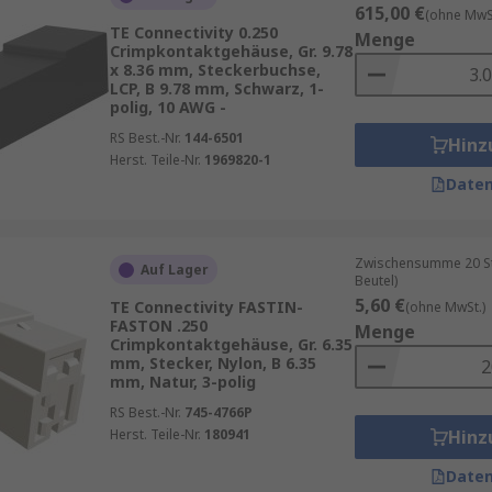
615,00 €
(ohne MwSt
in Schaltschränken.
TE Connectivity 0.250
Menge
Crimpkontaktgehäuse, Gr. 9.78
er Kontaktdichte.
x 8.36 mm, Steckerbuchse,
LCP, B 9.78 mm, Schwarz, 1-
polig, 10 AWG -
RS Best.-Nr.
144-6501
Hinz
Herst. Teile-Nr.
1969820-1
nd folgende Kriterien entscheidend:
Daten
ht werden?
 Metall für erhöhte Anforderungen.
Zwischensumme 20 Stü
Auf Lager
Beutel)
rimpkontakten und Kabeln.
5,60 €
TE Connectivity FASTIN-
(ohne MwSt.)
UL- oder andere Sicherheitsstandards.
FASTON .250
Menge
Crimpkontaktgehäuse, Gr. 6.35
mm, Stecker, Nylon, B 6.35
mm, Natur, 3-polig
RS Best.-Nr.
745-4766P
Herst. Teile-Nr.
180941
Hinz
Daten