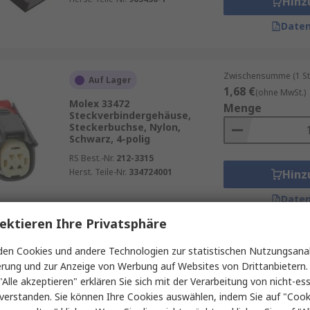
Hinz
Daten
Zwischensumme (1 St
Auf Lager
1,68 €
(ohne MwSt.)
Molex 33472
Menge
Steckverbindergehäuse,
Steckerbuchse, Nylon,
Schwarz, 4-polig
RS Best.-Nr.
212-3315
Herst. Teile-Nr.
334724001
Hinz
Daten
ektieren Ihre Privatsphäre
Zwischensumme (1 Pac
en Cookies und andere Technologien zur statistischen Nutzungsanal
Auf Lager
44,45 €
erung und zur Anzeige von Werbung auf Websites von Drittanbietern.
(ohne MwSt.
TE Connectivity FASTON .250
Menge
"Alle akzeptieren" erklären Sie sich mit der Verarbeitung von nicht-ess
Crimpkontaktgehäuse, Gr. 6.35
verstanden. Sie können Ihre Cookies auswählen, indem Sie auf "Cook
mm, Steckerbuchse, Nylon, B