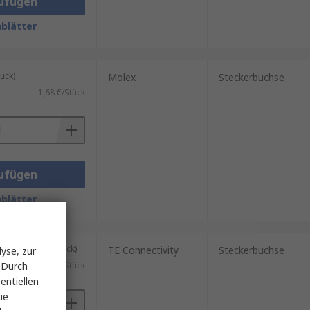
ufügen
blätter
ück)
Molex
Steckerbuchse
1,68 €/Stück
ufügen
blätter
kung mit 50 Stück)
TE Connectivity
Steckerbuchse
yse, zur
 Durch
)
0,889 €/Stück
entiellen
ie