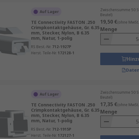
Zwischensumme 50 Stü
Auf Lager
Beutel)
19,50 €
TE Connectivity FASTON .250
(ohne MwSt.
Crimpkontaktgehäuse, Gr. 6.35
Menge
mm, Stecker, Nylon, B 6.35
mm, Natur, 1-polig
RS Best.-Nr.
712-1927P
Herst. Teile-Nr.
172128-1
Hinz
Daten
Zwischensumme 50 Stü
Auf Lager
Beutel)
17,35 €
TE Connectivity FASTON .250
(ohne MwSt.
Crimpkontaktgehäuse, Gr. 6.35
Menge
mm, Stecker, Nylon, B 6.35
mm, Natur, 1-polig
RS Best.-Nr.
712-1915P
Herst. Teile-Nr.
172127-1