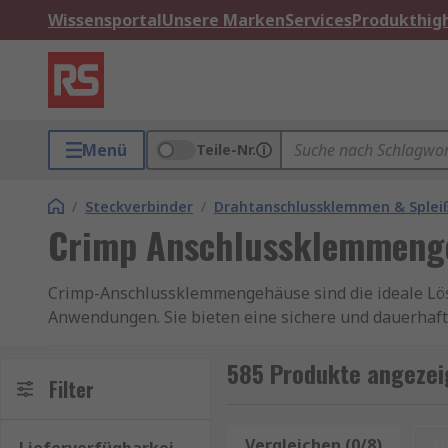
Wissensportal
Unsere Marken
Services
Produkthigh
Menü
Teile-Nr.
/
Steckverbinder
/
Drahtanschlussklemmen & Splei
Crimp Anschlussklemmeng
Crimp-Anschlussklemmengehäuse sind die ideale Lösu
Anwendungen. Sie bieten eine sichere und dauerhafte
Crimp-Technik wird eine mechanisch stabile und elek
Effizienz entspricht.
585 Produkte angezei
Filter
Ein Crimp-Anschlussklemmengehäuse ist ein Gehäuse,
Halterung für die einzelnen Kontakte und sorgen für
Vergleichen (0/8)
Z