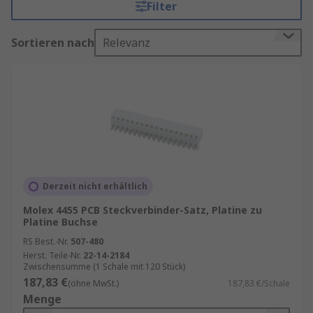
Filter
für die Leistungsfähigkeit und Langlebigkeit
Ihrer Geräte.
Sortieren nach
Relevanz
Merkmale von
Leiterplattensteckverbindern
Ein komplettes Set bietet Ihnen alle benötigten
Teile in einer praktischen Einheit. Das spart Zeit,
reduziert Fehlerquellen und stellt sicher, dass
alle Komponenten perfekt aufeinander
abgestimmt sind. Typische Sets enthalten:
Derzeit nicht erhältlich
Molex 4455 PCB Steckverbinder-Satz, Platine zu
Steckverbinder
in verschiedenen Größen
Platine Buchse
und Polzahlen
RS Best.-Nr.
507-480
Gegenstücke
für sichere Verbindung
Herst. Teile-Nr.
22-14-2184
Zwischensumme (1 Schale mit 120 Stück)
Montagezubehör
wie Schrauben oder
187,83 €
(ohne MwSt.)
187,83 €/Schale
Clips
Menge