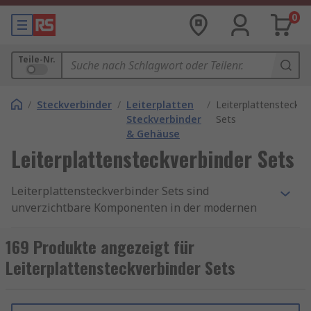
0
Teile-Nr.
/
Steckverbinder
/
Leiterplatten
/
Leiterplattensteckve
Steckverbinder
Sets
& Gehäuse
Leiterplattensteckverbinder Sets
Leiterplattensteckverbinder Sets sind
unverzichtbare Komponenten in der modernen
Elektronik. Sie sorgen für eine zuverlässige
elektrische Verbindung zwischen verschiedenen
169 Produkte angezeigt für
Platinen und ermöglichen eine flexible, modulare
Leiterplattensteckverbinder Sets
Bauweise. Ob in der Industrie, im Maschinenbau
oder in der Unterhaltungselektronik –
hochwertige Steckverbinder sind entscheidend