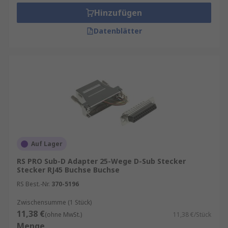
Branche sind Sub-D Adapter weit verbreitet, um
Hinzufügen
unterschiedliche Schnittstellen und Ports
Datenblätter
miteinander zu verbinden. Dies ermöglicht die
Nutzung älterer Geräte mit modernen
Computern und umgekehrt.
Industrielle Automation
: In
Produktionsumgebungen werden Sub-D Adapter
verwendet, um Steuerungssysteme und Sensoren
mit Maschinen zu verbinden. Sie sind robust und
widerstandsfähig gegenüber rauen
Umgebungsbedingungen.
Auf Lager
RS PRO Sub-D Adapter 25-Wege D-Sub Stecker
Telekommunikation
: Sub-D Adapter kommen
Stecker RJ45 Buchse Buchse
auch in der Telekommunikationsindustrie zum
RS Best.-Nr.
370-5196
Einsatz, um verschiedene Arten von
Verbindungskabeln und Leitungen zu verbinden.
Zwischensumme (1 Stück)
11,38 €
Dies gewährleistet eine zuverlässige
(ohne MwSt.)
11,38 €/Stück
Menge
Übertragung von Daten und Signalen.