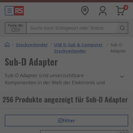
0
Teile-Nr.
/
Steckverbinder
/
USB D-Sub & Computer
/
Sub-D
Steckverbinder
Adapter
Sub-D Adapter
Sub-D Adapter sind unverzichtbare
Komponenten in der Welt der Elektronik und
Kommunikation. Sie ermöglichen die nahtlose
Verbindung verschiedener Geräte und
256 Produkte angezeigt für Sub-D Adapter
Schnittstellen, was in zahlreichen Anwendungen
von entscheidender Bedeutung ist. Sub-D
Adapter sind vielseitige Komponenten, die in
Filter
vielen Branchen und Anwendungen
unverzichtbar sind. Sie bieten robuste und