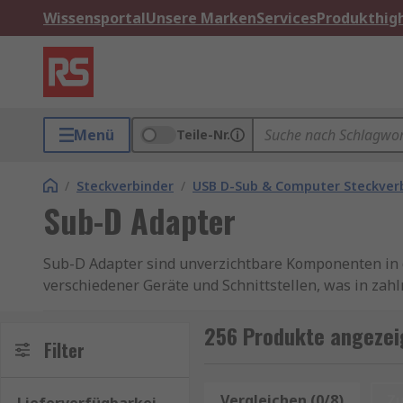
Wissensportal
Unsere Marken
Services
Produkthigh
Menü
Teile-Nr.
/
Steckverbinder
/
USB D-Sub & Computer Steckver
Sub-D Adapter
Sub-D Adapter sind unverzichtbare Komponenten in 
verschiedener Geräte und Schnittstellen, was in zah
Komponenten, die in vielen Branchen und Anwendunge
von Geräten und Schnittstellen.
256 Produkte angezei
Filter
Sub-D Adapter, auch als D-Sub Adapter bekannt, sind 
verschiedenen Anschlüssen herzustellen. Sie sind 
Vergleichen (0/8)
Z