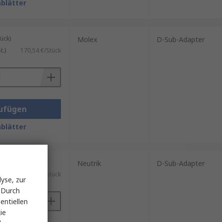
blätter
ück)
Molex
D-Sub-Adapter
.)
170,54 €/Stück
ufügen
blätter
ück)
Neutrik
D-Sub-Adapter
)
44,17 €/Stück
yse, zur
 Durch
entiellen
ie