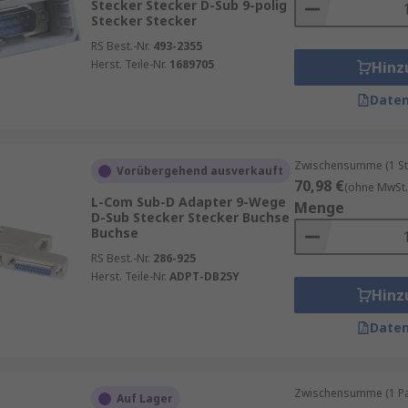
Stecker Stecker D-Sub 9-polig
Stecker Stecker
RS Best.-Nr.
493-2355
Herst. Teile-Nr.
1689705
Hinz
Daten
Zwischensumme (1 St
Vorübergehend ausverkauft
70,98 €
(ohne MwSt.
L-Com Sub-D Adapter 9-Wege
Menge
D-Sub Stecker Stecker Buchse
Buchse
RS Best.-Nr.
286-925
Herst. Teile-Nr.
ADPT-DB25Y
Hinz
Daten
Zwischensumme (1 Pac
Auf Lager