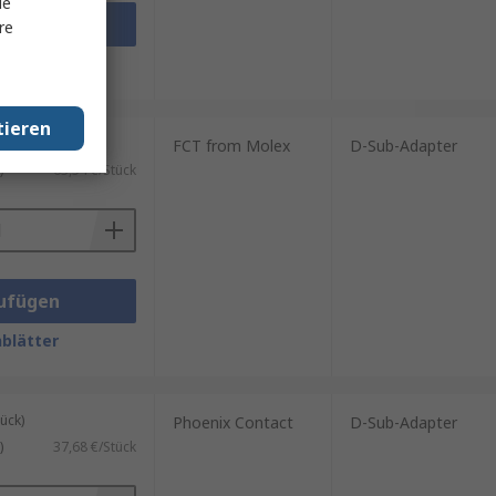
le
ufügen
re
blätter
tieren
ück)
FCT from Molex
D-Sub-Adapter
)
63,54 €/Stück
ufügen
blätter
ück)
Phoenix Contact
D-Sub-Adapter
)
37,68 €/Stück