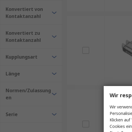
Konvertiert von
Kontaktanzahl
Konvertiert zu
Kontaktanzahl
Kupplungsart
Länge
Normen/Zulassung
Wir resp
en
Wir verwend
Personalisi
Serie
Klicken auf 
Cookies ein