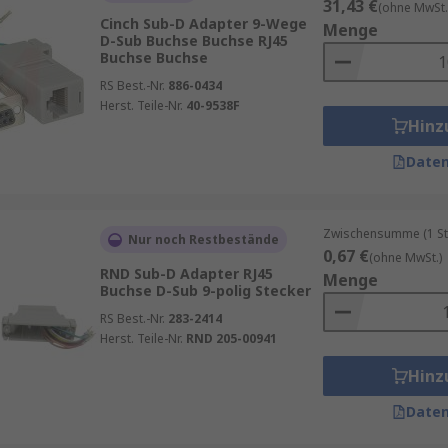
31,43 €
(ohne MwSt.
Cinch Sub-D Adapter 9-Wege
Menge
D-Sub Buchse Buchse RJ45
Buchse Buchse
RS Best.-Nr.
886-0434
Herst. Teile-Nr.
40-9538F
Hinz
Daten
Zwischensumme (1 St
Nur noch Restbestände
0,67 €
(ohne MwSt.)
RND Sub-D Adapter RJ45
Menge
Buchse D-Sub 9-polig Stecker
RS Best.-Nr.
283-2414
Herst. Teile-Nr.
RND 205-00941
Hinz
Daten