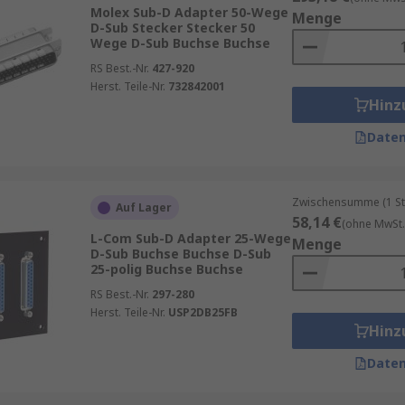
Molex Sub-D Adapter 50-Wege
Menge
D-Sub Stecker Stecker 50
Wege D-Sub Buchse Buchse
RS Best.-Nr.
427-920
kmale aus, die sie für ihre vielfältigen Anwendungsbereic
Herst. Teile-Nr.
732842001
Hinz
lien gefertigt und können extremen Temperaturen, Vibrati
Daten
eisten eine stabile und zuverlässige Signalübertragung, w
Zwischensumme (1 St
uswahl an Sub-D Adaptern mit verschiedenen Pin-Konfigura
Auf Lager
58,14 €
(ohne MwSt.
den.
L-Com Sub-D Adapter 25-Wege
Menge
D-Sub Buchse Buchse D-Sub
indung zwischen verschiedenen Geräten und Schnittstellen,
25-polig Buchse Buchse
RS Best.-Nr.
297-280
Herst. Teile-Nr.
USP2DB25FB
Hinz
Daten