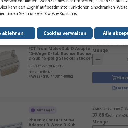
en verwalten" klicken. Wenn Sie dies nicht möchten, klicken Sie auf "Al
Herst. Teile-Nr.
NADB15FF-B
Hinz
Dies kann den Zugriff auf bestimmte Funktionen einschränken. Weite
en finden Sie in unserer
Cookie-Richtlinie
.
Daten
e ablehnen
Cookies verwalten
Alle akzep
Zwischensumme (1 St
Auf Lager
63,54 €
(ohne MwSt.
FCT from Molex Sub-D Adapter
Menge
15-Wege D-Sub Buchse Buchse
D-Sub 15-polig Stecker Stecker
RS Best.-Nr.
283-5413
Herst. Teile-Nr.
FAW2SPG1U / 1731140062
Hinz
Daten
Zwischensumme (1 St
Auf Lager
37,68 €
(ohne MwSt.
Phoenix Contact Sub-D
Menge
Adapter 9-Wege D-Sub