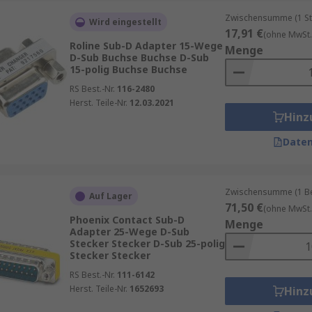
Zwischensumme (1 St
Wird eingestellt
17,91 €
(ohne MwSt.
Roline Sub-D Adapter 15-Wege
Menge
D-Sub Buchse Buchse D-Sub
15-polig Buchse Buchse
RS Best.-Nr.
116-2480
Herst. Teile-Nr.
12.03.2021
Hinz
Daten
Zwischensumme (1 Beu
Auf Lager
71,50 €
(ohne MwSt.
Phoenix Contact Sub-D
Menge
Adapter 25-Wege D-Sub
Stecker Stecker D-Sub 25-polig
Stecker Stecker
RS Best.-Nr.
111-6142
Herst. Teile-Nr.
1652693
Hinz