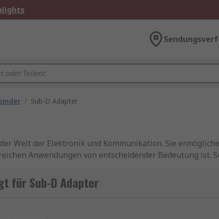
lights
Sendungsverf
binder
/
Sub-D Adapter
der Welt der Elektronik und Kommunikation. Sie ermöglich
lreichen Anwendungen von entscheidender Bedeutung ist. Su
n unverzichtbar sind. Sie bieten robuste und zuverlässig
gt für Sub-D Adapter
Steckverbinder, die speziell entwickelt wurden, um die Kom
nach dem Subminiatur-D-Steckverbindertyp benannt und sin
urücksetzen