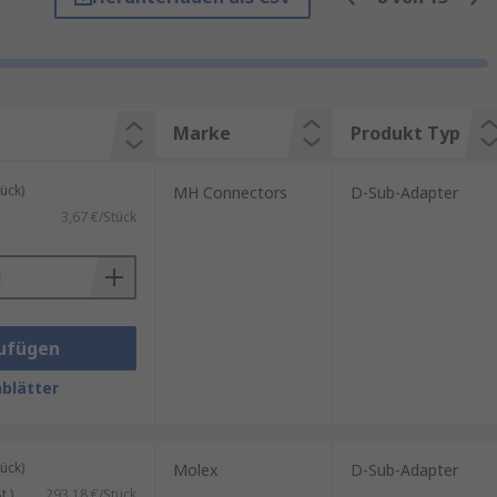
Marke
Produkt Typ
 Schnittstellen und Ports
.
ück)
MH Connectors
D-Sub-Adapter
3,67 €/Stück
me und Sensoren mit Maschinen
hiedene Arten von
nd Signalen.
ufügen
blätter
oren und andere Komponenten
idender Bedeutung.
nten und Systemen unerlässlich.
ück)
Molex
D-Sub-Adapter
.)
293,18 €/Stück