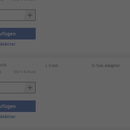
he geeignet machen:
ufügen
onen und Schockbelastungen
blätter
as in vielen Anwendungen von
ück)
L-Com
D-Sub-Adapter
tionen und Anschlussoptionen,
)
58,14 €/Stück
 unabhängig von ihrem Typ oder
ufügen
blätter