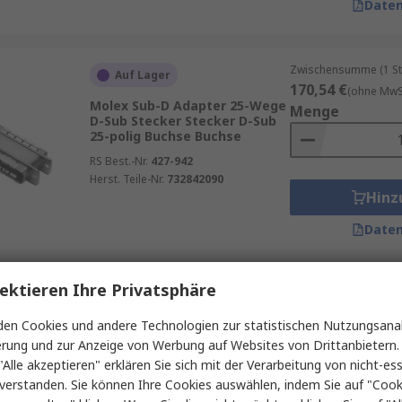
Daten
Zwischensumme (1 St
Auf Lager
170,54 €
(ohne MwSt
Molex Sub-D Adapter 25-Wege
Menge
D-Sub Stecker Stecker D-Sub
25-polig Buchse Buchse
RS Best.-Nr.
427-942
Herst. Teile-Nr.
732842090
Hinz
Daten
ektieren Ihre Privatsphäre
Zwischensumme (1 St
Auf Lager
44,17 €
(ohne MwSt.
en Cookies und andere Technologien zur statistischen Nutzungsanal
Neutrik Sub-D Adapter 15-
Menge
erung und zur Anzeige von Werbung auf Websites von Drittanbietern.
Wege D-Sub Buchse Buchse D-
Sub 15-polig Buchse Buchse
"Alle akzeptieren" erklären Sie sich mit der Verarbeitung von nicht-ess
verstanden. Sie können Ihre Cookies auswählen, indem Sie auf "Cook
RS Best.-Nr.
121-7007