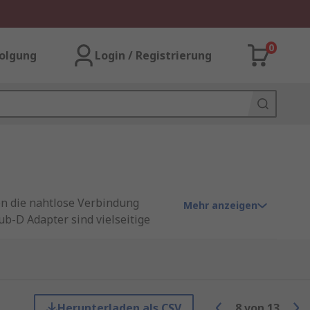
0
olgung
Login / Registrierung
en die nahtlose Verbindung
Mehr anzeigen
b-D Adapter sind vielseitige
e Lösungen für die Verbindung
patibilität zwischen
d in verschiedenen Ausführungen
Herunterladen als CSV
8
von
13