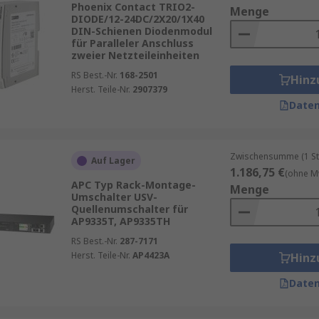
Phoenix Contact TRIO2-
Menge
DIODE/12-24DC/2X20/1X40
DIN-Schienen Diodenmodul
für Paralleler Anschluss
zweier Netzteileinheiten
RS Best.-Nr.
168-2501
Hinz
Herst. Teile-Nr.
2907379
Daten
Zwischensumme (1 St
Auf Lager
1.186,75 €
(ohne M
APC Typ Rack-Montage-
Menge
Umschalter USV-
Quellenumschalter für
AP9335T, AP9335TH
RS Best.-Nr.
287-7171
Herst. Teile-Nr.
AP4423A
Hinz
Daten