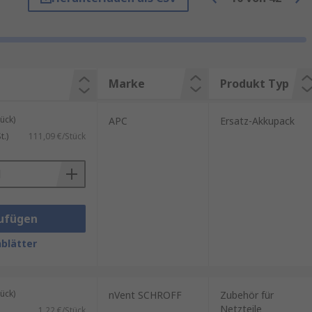
fern. Dies kann durch ein Gerät
 erhöht oder minimiert.
Marke
Produkt Typ
ück)
APC
Ersatz-Akkupack
.)
111,09 €/Stück
ufügen
blätter
as Leben zu erleichtern, sowie
ntinuierlich in den Mittelpunkt
 haben.
ück)
nVent SCHROFF
Zubehör für
Netzteile
1,22 €/Stück