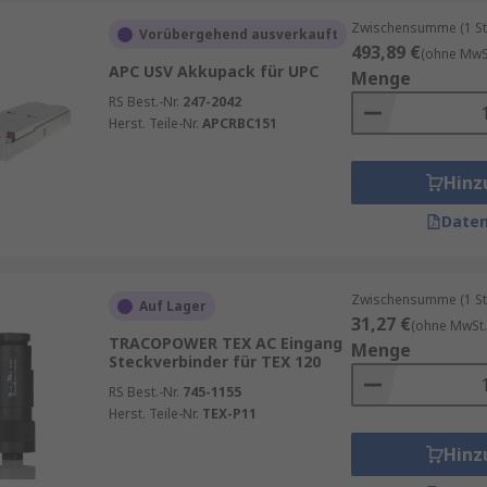
Zwischensumme (1 St
Vorübergehend ausverkauft
493,89 €
(ohne MwSt
APC USV Akkupack für UPC
Menge
RS Best.-Nr.
247-2042
Herst. Teile-Nr.
APCRBC151
Hinz
Daten
Zwischensumme (1 St
Auf Lager
31,27 €
(ohne MwSt.
TRACOPOWER TEX AC Eingang
Menge
Steckverbinder für TEX 120
RS Best.-Nr.
745-1155
Herst. Teile-Nr.
TEX-P11
Hinz