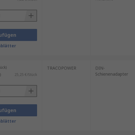
ufügen
blätter
ück)
TRACOPOWER
DIN-
Schienenadapter
)
25,25 €/Stück
ufügen
blätter