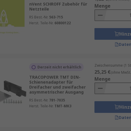
nVent SCHROFF Zubehör für
Menge
Netzteile
RS Best.-Nr.
563-715
Herst. Teile-Nr.
60800122
Hinz
Daten
Zwischensumme (1 St
Derzeit nicht erhältlich
25,25 €
(ohne MwSt.
TRACOPOWER TMT DIN-
Menge
Schienenadapter für
Dreifacher und zweifacher
asymmetrischer Ausgang
RS Best.-Nr.
781-7035
Herst. Teile-Nr.
TMT-MK3
Hinz
Daten