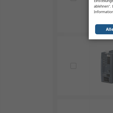
Einstellung
ablehnen". 
Information
All