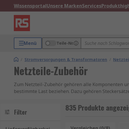
Wissensportal
Unsere Marken
Services
Produkthigh
Menü
Teile-Nr.
/
Stromversorgungen & Transformatoren
/
Netztei
Netzteile-Zubehör
Zum Netzteil-Zubehör gehören alle Komponenten und G
bestimmte Last beziehen. Dazu gehören Steckersätze
beschädigte Teile des Netzteils zu ersetzen oder um 
835 Produkte angezeig
Arten von Netzteil-Zubehör
Filter
Netzteile liefern elektrischen Strom für Geräte, dam
Vergleichen (0/8)
Z