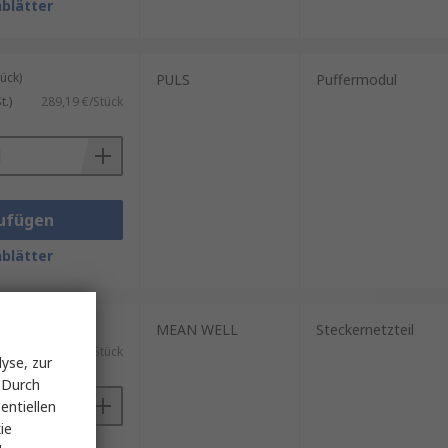
blätter
ück)
PULS
Puffermodul
.)
289,19 €/Stück
ufügen
blätter
ück)
MEAN WELL
Steckernetzteil
1,87 €/Stück
yse, zur
 Durch
entiellen
ie