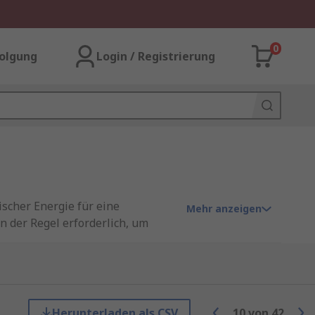
0
olgung
Login / Registrierung
scher Energie für eine
Mehr anzeigen
 der Regel erforderlich, um
 eine Eingangsversorgung so
Herunterladen als CSV
10
von
42