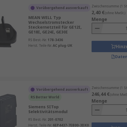
Zwischensumme (1 St
Vorübergehend ausverkauft
2,40 €
(ohne MwSt.)
MEAN WELL Typ
Menge
Wechselstromstecker
Steckernetzteil für GE12I,
GE18I, GE24I, GE30I
RS Best.-Nr.
178-3436
Herst. Teile-Nr.
AC plug-UK
Hinz
Daten
Zwischensumme (1 St
Vorübergehend ausverkauft
246,44 €
(ohne MwSt
RS Better World
Menge
Siemens SITop
Selektivitätsmodul
RS Best.-Nr.
201-0702
Herst. Teile-Nr.
6EP4437-7EB00-3DX0