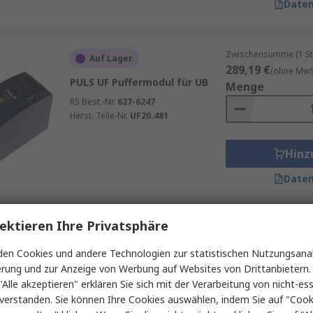
Daten
Zwischensumme (1 St
Auf Lager
289,19 €
(ohne MwSt
PULS UF Puffermodul für UB
Menge
RS Best.-Nr.
627-6247
Herst. Teile-Nr.
UF20.481
Hinz
Daten
ektieren Ihre Privatsphäre
Zwischensumme (1 St
Derzeit nicht erhältlich
1,87 €
(ohne MwSt.)
en Cookies und andere Technologien zur statistischen Nutzungsanal
MEAN WELL Typ
Menge
erung und zur Anzeige von Werbung auf Websites von Drittanbietern.
Wechselstromstecker
Steckernetzteil für GE12I,
"Alle akzeptieren" erklären Sie sich mit der Verarbeitung von nicht-ess
GE18I, GE24I, GE30I
verstanden. Sie können Ihre Cookies auswählen, indem Sie auf "Cook
RS Best.-Nr.
178-3437