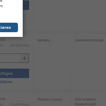
le
ufügen
re
blätter
tieren
ück)
Siemens
Selektivitätsmodul
.)
238,36 €/Stück
ufügen
blätter
ück)
Phoenix Contact
DIN-Schienen
Diodenmodul
.)
119,48 €/Stück