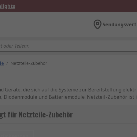
lights
Sendungsverf
le
/
Netzteile-Zubehör
eräte, die sich auf die Systeme zur Bereitstellung elektri
, Diodenmodule und Batteriemodule. Netzteil-Zubehör ist in
ein neues zu erstellen.
t für Netzteile-Zubehör
it diese funktionieren. Dies bedeutet in der Regel, dass sie
urücksetzen