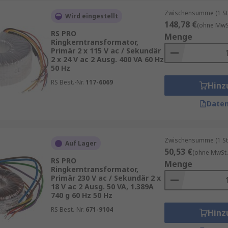
Energie, um ein Magnetfeld aufrechtzuerhalten, und verbr
Zwischensumme (1 St
Wird eingestellt
148,78 €
(ohne MwSt
RS PRO
Menge
Ringkerntransformator,
Primär 2 x 115 V ac / Sekundär
2 x 24 V ac 2 Ausg. 400 VA 60 Hz
50 Hz
RS Best.-Nr.
117-6069
Hinz
Daten
Zwischensumme (1 St
Auf Lager
50,53 €
(ohne MwSt.
RS PRO
Menge
Ringkerntransformator,
Primär 230 V ac / Sekundär 2 x
18 V ac 2 Ausg. 50 VA, 1.389A
740 g 60 Hz 50 Hz
RS Best.-Nr.
671-9104
Hinz