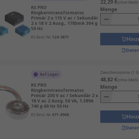
22,29 €
(ohne MwSt.
RS PRO
Menge
Ringkerntransformator,
Primär 2 x 115 V ac / Sekundär
2 x 18 V 2 Ausg., 1785mA 304 g
50 Hz
RS Best.-Nr.
124-3871
Hinz
Daten
Zwischensumme (1 St
Auf Lager
48,82 €
(ohne MwSt.
RS PRO
Menge
Ringkerntransformator,
Primär 230 V ac / Sekundär 2 x
18 V ac 2 Ausg. 50 VA, 1.389A
740 g 60 Hz 50 Hz
RS Best.-Nr.
671-8968
Hinz
Daten