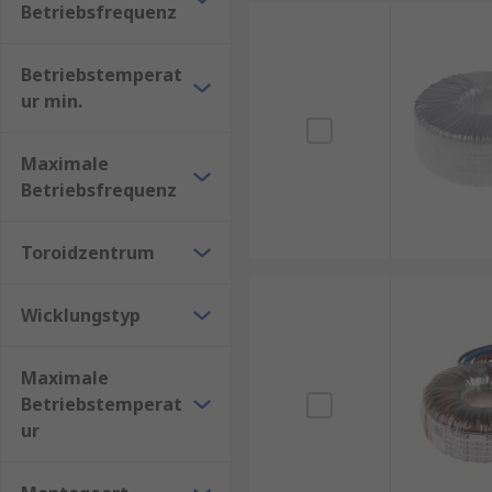
Betriebsfrequenz
Leistungs-Verhältnis. Ringkerne benötigen weniger 
Betriebstemperat
ur min.
Maximale
Betriebsfrequenz
Toroidzentrum
Wicklungstyp
Maximale
Betriebstemperat
ur