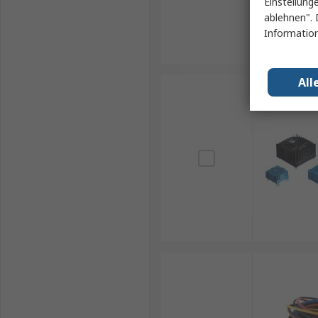
Einstellung
ablehnen". 
Information
All