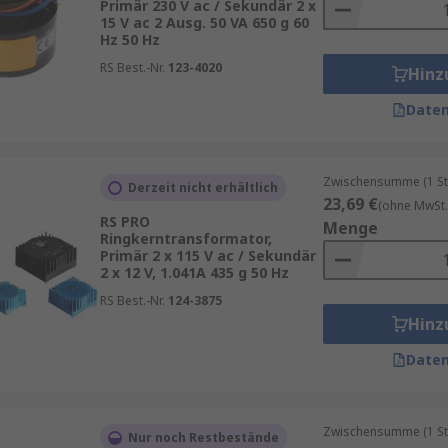
Primär 230 V ac / Sekundär 2 x
15 V ac 2 Ausg. 50 VA 650 g 60
Hz 50 Hz
RS Best.-Nr.
123-4020
Hinz
Daten
Zwischensumme (1 St
Derzeit nicht erhältlich
23,69 €
(ohne MwSt.
RS PRO
Menge
Ringkerntransformator,
Primär 2 x 115 V ac / Sekundär
2 x 12 V, 1.041A 435 g 50 Hz
RS Best.-Nr.
124-3875
Hinz
Daten
Zwischensumme (1 St
Nur noch Restbestände