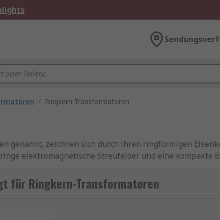
lights
Sendungsverf
ormatoren
/
Ringkern-Transformatoren
n genannt, zeichnen sich durch ihren ringförmigen Eisenk
ringe elektromagnetische Streufelder und eine kompakte B
zienz und Betriebssicherheit entscheidend sind.
gt für Ringkern-Transformatoren
nagement Ihrer Toroidtransformatoren mit unseren
RS Proc
 finden Sie in unserem
Ratgeber
.
urücksetzen