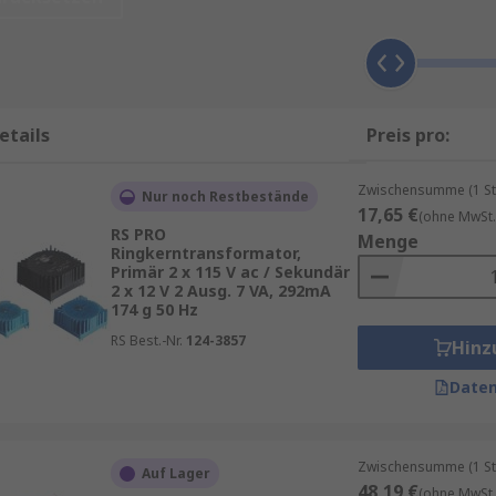
ängt von mehreren technischen Kriterien ab.Prüfen Sie zu
ngen werden häufig Eingangsspannungen von 230 V AC verw
etails
Preis pro:
12 V, 24 V oder 48 V beträgt.
)
. Der Transformator sollte ausreichend Reserven bieten, u
Zwischensumme (1 St
Nur noch Restbestände
ann die Lebensdauer erhöhen.Berücksichtigen Sie außerdem
17,65 €
(ohne MwSt.
RS PRO
Menge
Ringkerntransformator,
Primär 2 x 115 V ac / Sekundär
2 x 12 V 2 Ausg. 7 VA, 292mA
174 g 50 Hz
RS Best.-Nr.
124-3857
Hinz
Daten
Zwischensumme (1 St
Auf Lager
48,19 €
(ohne MwSt.