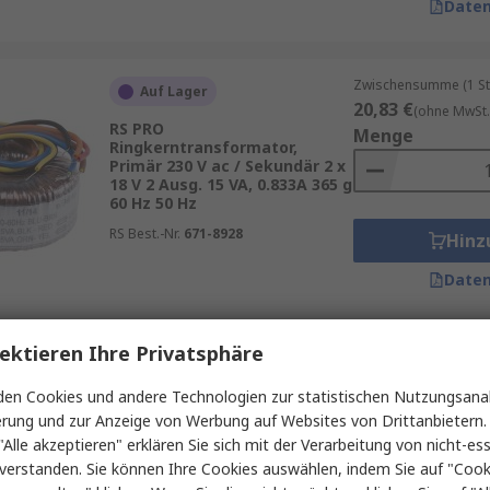
Daten
Zwischensumme (1 St
Auf Lager
20,83 €
(ohne MwSt.
RS PRO
Menge
Ringkerntransformator,
Primär 230 V ac / Sekundär 2 x
18 V 2 Ausg. 15 VA, 0.833A 365 g
60 Hz 50 Hz
RS Best.-Nr.
671-8928
Hinz
Daten
ektieren Ihre Privatsphäre
Zwischensumme (1 St
Derzeit nicht erhältlich
248,39 €
(ohne MwSt
en Cookies und andere Technologien zur statistischen Nutzungsanal
RS PRO
Menge
erung und zur Anzeige von Werbung auf Websites von Drittanbietern.
Ringkerntransformator,
Primär 230 V ac / Sekundär 2 x
"Alle akzeptieren" erklären Sie sich mit der Verarbeitung von nicht-ess
40 V ac 2 Ausg. 1000 VA 6.5 kg
verstanden. Sie können Ihre Cookies auswählen, indem Sie auf "Cook
60 Hz 50 Hz