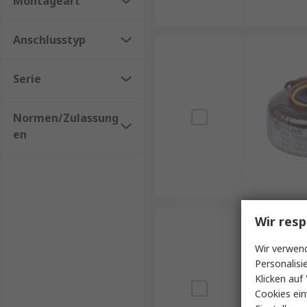
Montageart
Anschlusstyp
Serie
Normen/Zulassung
en
Wir resp
Wir verwend
Personalisi
Klicken auf 
Cookies ein