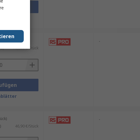
le
ufügen
re
blätter
tieren
 mit 20 Stück)
-
.)
16,217 €/Stück
ufügen
blätter
ück)
-
)
46,90 €/Stück