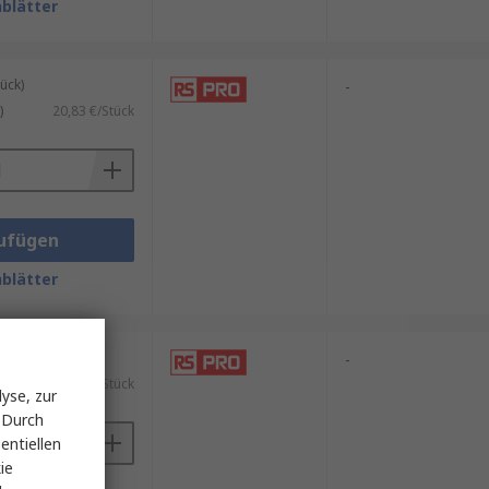
blätter
ück)
-
)
20,83 €/Stück
ufügen
blätter
ück)
-
.)
248,39 €/Stück
yse, zur
 Durch
entiellen
ie