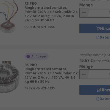
RS PRO
Menge
Ringkerntransformator,
Primär 230 V ac / Sekundär 2 x
teme empfehlen sich Ringkerntransformatoren aufgrund ih
12 V ac 2 Ausg. 50 VA, 2.083A
chränken profitieren Anwender von der kompakten Bauform u
740 g 60 Hz 50 Hz
stigungsmöglichkeiten, Einschaltstromverhalten und EMV-A
RS Best.-Nr.
671-8956
Hinz
stellen.
Daten
z als ihre traditionellen quadratischen Gegenstücke. Einig
Zwischensumme (1 St
Auf Lager
45,67 €
fliegenden Leitungen anstelle von Reihenklemmen bis zu 60
(ohne MwSt.
RS PRO
Menge
n, einige benötigen sogar nur einen einzigen Bolzen, um si
Ringkerntransformator,
Primär 230 V ac / Sekundär 2 x
15 V ac 2 Ausg. 120 VA, 4A 1.4
kg 60 Hz 50 Hz
rückung und emittieren weniger EMI (elektromagnetische S
RS Best.-Nr.
671-9135
Hinz
Daten
toren und erzeugen weniger Brummgeräusche. Sie bieten ein