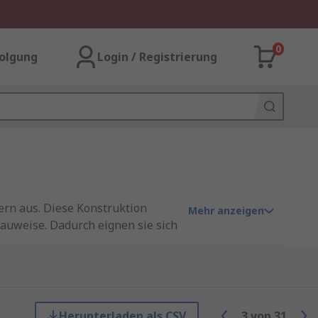
0
olgung
Login / Registrierung
ern aus. Diese Konstruktion
Mehr anzeigen
auweise. Dadurch eignen sie sich
urement Solutions
.
Herunterladen als CSV
3
von
31