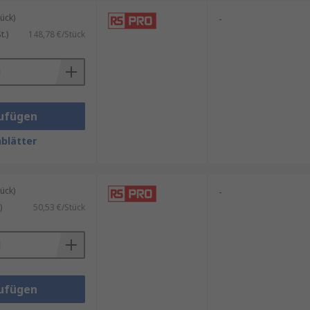
auchen daher weniger Strom.
ück)
-
.)
148,78 €/Stück
ufügen
blätter
ück)
-
)
50,53 €/Stück
ufügen