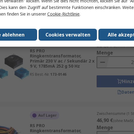
en verwalten" klicken. Wenn Sie dies nicht möchten, klicken Sie auf "Al
RS Best.-Nr.
123-4005
Hinz
Dies kann den Zugriff auf bestimmte Funktionen einschränken. Weite
en finden Sie in unserer
Cookie-Richtlinie
.
Daten
e ablehnen
Cookies verwalten
Alle akzep
Zwischensumme (1 Box
Derzeit nicht erhältlich
324,34 €
(ohne MwSt
RS PRO
Menge
Ringkerntransformator,
Primär 230 V ac / Sekundär 2 x
9 V, 1785mA 252 g 50 Hz
RS Best.-Nr.
173-0146
Hinz
Daten
Zwischensumme (1 St
Auf Lager
46,90 €
(ohne MwSt.
RS PRO
Menge
Ringkerntransformator,