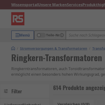
Wissensportal
Unsere Marken
Services
Produkthigh
Menü
Teile-Nr.
/
Stromversorgungen & Transformatoren
/
Transf
Ringkern-Transformatoren
Ringkerntransformatoren, auch Toroidtransformatore
ermöglicht einen besonders hohen Wirkungsgrad, ge
ideal für Anwendungen, bei denen Platz, Energieeffi
614 Produkte angezei
RS ist Ihr Ansprechpartner für das Beschaffungsma
Filter
Allgemeine Infos zur Funktionsweise von Stelltrafos
Vergleichen (0/8)
Z