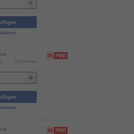
ufügen
blätter
ück)
-
)
23,69 €/Stück
ufügen
blätter
ück)
-