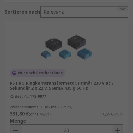
Sortieren nach
Relevanz
RS ist Ihr Ansprechpartner für das
Beschaffungsmanagement Ihrer
Toroidtransformatoren mit unseren
RS
Procurement Solutions
.
Allgemeine Infos zur Funktionsweise von
Stelltrafos finden Sie in unserem
Ratgeber
.
Ringkerntrafos kaufen
Nur noch Restbestände
Die Auswahl des passenden
RS PRO Ringkerntransformator, Primär 230 V ac /
Sekundär 2 x 22 V, 568mA 435 g 50 Hz
Ringkerntransformators hängt von mehreren
technischen Kriterien ab.Prüfen Sie zunächst die
RS Best.-Nr.
173-0077
erforderliche
Primär- und Sekundärspannung
.
Zwischensumme (1 Box mit 20 Stück)
Für industrielle Anwendungen werden häufig
331,80 €
(ohne MwSt.)
16,59 €/Stück
Eingangsspannungen von 230 V AC verwendet,
Menge
während die Ausgangsspannung je nach
Anwendung beispielsweise 12 V, 24 V oder 48 V