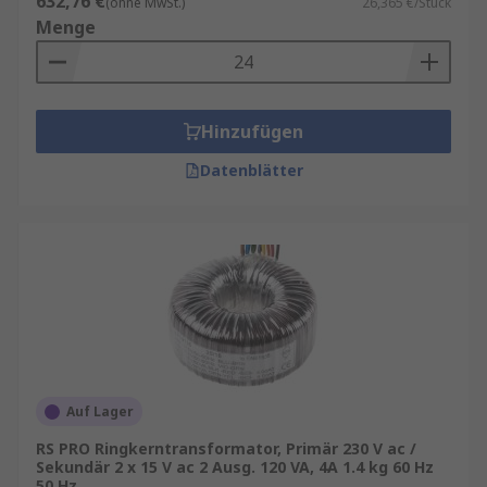
632,76 €
(ohne MwSt.)
26,365 €/Stück
Menge
Hinzufügen
Datenblätter
Auf Lager
RS PRO Ringkerntransformator, Primär 230 V ac /
Sekundär 2 x 15 V ac 2 Ausg. 120 VA, 4A 1.4 kg 60 Hz
50 Hz