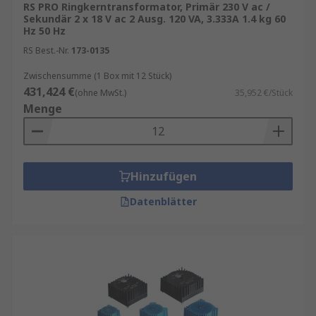
RS PRO Ringkerntransformator, Primär 230 V ac /
Sekundär 2 x 18 V ac 2 Ausg. 120 VA, 3.333A 1.4 kg 60
Hz 50 Hz
RS Best.-Nr.
173-0135
Zwischensumme (1 Box mit 12 Stück)
431,424 €
(ohne MwSt.)
35,952 €/Stück
Menge
Hinzufügen
Datenblätter