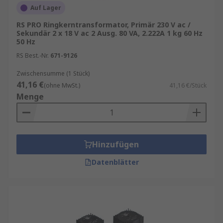
Auf Lager
Sie sind leiser im Betrieb als Standard-
Transformatoren und erzeugen weniger
RS PRO Ringkerntransformator, Primär 230 V ac /
Sekundär 2 x 18 V ac 2 Ausg. 80 VA, 2.222A 1 kg 60 Hz
Brummgeräusche. Sie bieten ein hervorragendes
50 Hz
Preis-Leistungs-Verhältnis. Ringkerne benötigen
RS Best.-Nr.
671-9126
weniger Energie, um ein Magnetfeld
aufrechtzuerhalten, und verbrauchen daher
Zwischensumme (1 Stück)
weniger Strom.
41,16 €
(ohne MwSt.)
41,16 €/Stück
Menge
Hinzufügen
Datenblätter