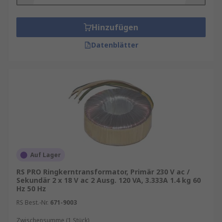
beträgt.
Hinzufügen
Ein weiteres wichtiges Kriterium ist die
Leistung
(VA)
. Der Transformator sollte ausreichend
Datenblätter
Reserven bieten, um Lastspitzen zuverlässig
abzudecken. Eine Leistungsreserve von etwa 20
% kann die Lebensdauer
erhöhen.Berücksichtigen Sie außerdem:
Nennleistung (VA)
Primär- und Sekundärspannung
Anzahl der Sekundärwicklungen
Auf Lager
Einbaumaße
RS PRO Ringkerntransformator, Primär 230 V ac /
Wirkungsgrad
Sekundär 2 x 18 V ac 2 Ausg. 120 VA, 3.333A 1.4 kg 60
Hz 50 Hz
Isolation und Schutzklasse
RS Best.-Nr.
671-9003
Betriebstemperaturbereich
Zwischensumme (1 Stück)