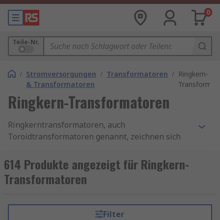
0
Teile-Nr.
/
Stromversorgungen
/
Transformatoren
/
Ringkern-
& Transformatoren
Transformat
Ringkern-Transformatoren
Ringkerntransformatoren, auch
Toroidtransformatoren genannt, zeichnen sich
durch ihren ringförmigen Eisenkern aus. Diese
Konstruktion ermöglicht einen besonders hohen
614 Produkte angezeigt für Ringkern-
Wirkungsgrad, geringe elektromagnetische
Transformatoren
Streufelder und eine kompakte Bauweise.
Dadurch eignen sie sich ideal für Anwendungen,
bei denen Platz, Energieeffizienz und
Filter
Betriebssicherheit entscheidend sind.