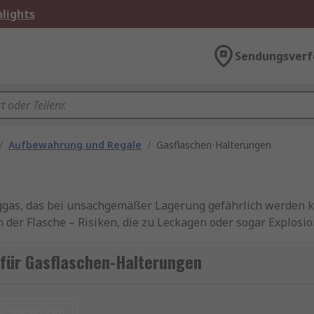
lights
Sendungsverf
/
Aufbewahrung und Regale
/
Gasflaschen-Halterungen
ggas, das bei unsachgemäßer Lagerung gefährlich werden ka
 der Flasche – Risiken, die zu Leckagen oder sogar Explos
raturen ist eine sichere Befestigung entscheidend.
 für Gasflaschen-Halterungen
isation: Flaschen stehen geordnet, sind leicht zugänglich 
b beim Heizen mit Gasheizstrahler oder beim Betrieb techni
urücksetzen