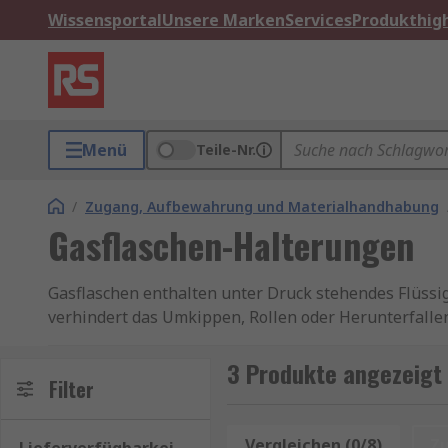
Wissensportal
Unsere Marken
Services
Produkthigh
Menü
Teile-Nr.
/
Zugang, Aufbewahrung und Materialhandhabung
Gasflaschen-Halterungen
Gasflaschen enthalten unter Druck stehendes Flüssi
verhindert das Umkippen, Rollen oder Herunterfallen
Bereichen mit viel Bewegung oder wechselnden Tempe
3 Produkte angezeigt
Darüber hinaus erleichtert eine Halterung die Organ
Filter
werden. Das spart Zeit und erhöht die Effizienz – o
mit Gasgrill
Vergleichen (0/8)
Z