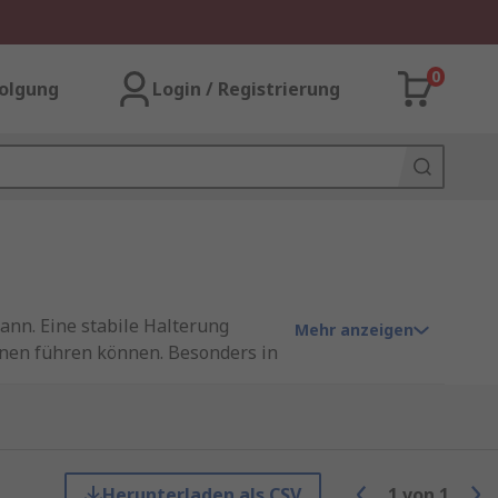
0
olgung
Login / Registrierung
nn. Eine stabile Halterung
Mehr anzeigen
ionen führen können. Besonders in
und können schnell ausgetauscht
scher Geräte, oder beim Kochen
Herunterladen als CSV
1
von
1