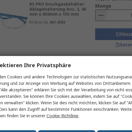
RS PRO Druckgasbehälter-
Menge
Ablagehalterung Anz. 2, 40
mm x 650mm x 155 mm
RS Best.-Nr.
467-4582
Hinz
Daten
ektieren Ihre Privatsphäre
Zwischensumme (1 St
Auf Lager
107,90 €
(ohne MwSt
en Cookies und andere Technologien zur statistischen Nutzungsanal
FIMM Druckgasbehälter-
Menge
Ablagehalterung Anz. 1, 162
erung und zur Anzeige von Werbung auf Websites von Drittanbietern.
mm x 375mm x 80 mm
"Alle akzeptieren" erklären Sie sich mit der Verarbeitung von nicht-ess
verstanden. Sie können Ihre Cookies auswählen, indem Sie auf "Cook
RS Best.-Nr.
220-117
Herst. Teile-Nr.
810007968
en verwalten" klicken. Wenn Sie dies nicht möchten, klicken Sie auf "Al
Hinz
Dies kann den Zugriff auf bestimmte Funktionen einschränken. Weite
en finden Sie in unserer
Cookie-Richtlinie
.
Daten