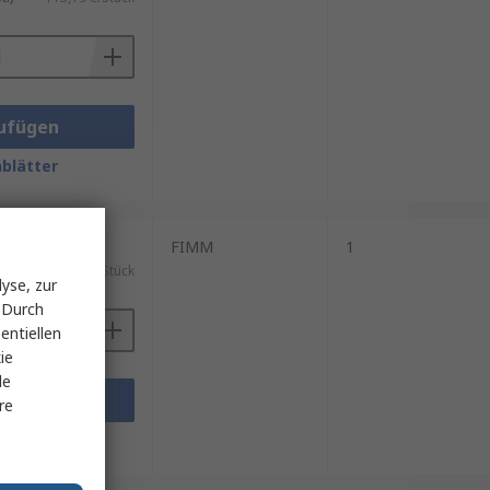
ufügen
blätter
ück)
FIMM
1
.)
107,90 €/Stück
yse, zur
 Durch
entiellen
ie
le
ufügen
re
blätter