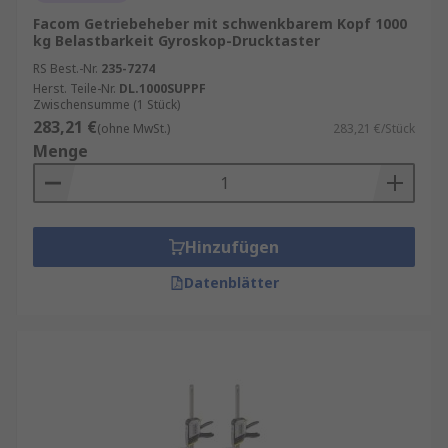
Produkten und Lösungen, die für den
Facom Getriebeheber mit schwenkbarem Kopf 1000
kg Belastbarkeit Gyroskop-Drucktaster
erfolgreichen Betrieb ihrer Unternehmen
unerlässlich sind. Bitte checken Sie auch die
RS Best.-Nr.
235-7274
spezifischen Datenblätter, die auf der
Herst. Teile-Nr.
DL.1000SUPPF
Zwischensumme (1 Stück)
Produktseite des jeweiligen Artikels zu finden
283,21 €
(ohne MwSt.)
283,21 €/Stück
sind.
Menge
Hinzufügen
Datenblätter