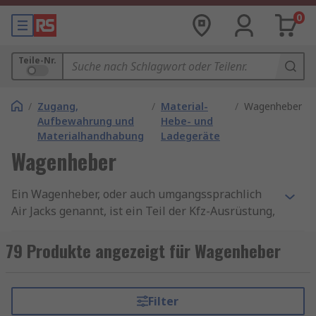
0
Teile-Nr.
/
Zugang,
/
Material-
/
Wagenheber
Aufbewahrung und
Hebe- und
Materialhandhabung
Ladegeräte
Wagenheber
Ein Wagenheber, oder auch umgangssprachlich
Air Jacks genannt, ist ein Teil der Kfz-Ausrüstung,
das zum Anheben von Autos bzw verschiedenen
Fahrzeugen vom Boden verwendet wird.
79 Produkte angezeigt für Wagenheber
Wagenheber können als vorübergehende Stütze
verwendet werden, sind jedoch hauptsächlich
zum Hochheben vorgesehen. Das Fahrzeug sollte
Filter
während der Wartung oder Reparatur auf