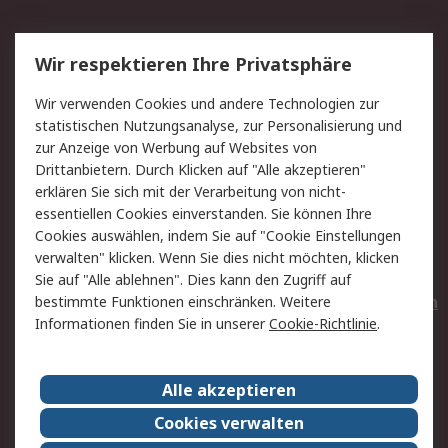
Service
Wir respektieren Ihre Privatsphäre
Value Added Services
Lieferlösungen
Wir verwenden Cookies und andere Technologien zur
Rücksendungen
Kontakt
statistischen Nutzungsanalyse, zur Personalisierung und
Hilfe
Privatkunden
zur Anzeige von Werbung auf Websites von
Drittanbietern. Durch Klicken auf "Alle akzeptieren"
Rechtliches
erklären Sie sich mit der Verarbeitung von nicht-
essentiellen Cookies einverstanden. Sie können Ihre
AGB
Datenschutz
Cookies auswählen, indem Sie auf "Cookie Einstellungen
Cookie-Richtlinie
Zahlungsbedingungen
verwalten" klicken. Wenn Sie dies nicht möchten, klicken
Copyright/Impressum
Entsorgung
Sie auf "Alle ablehnen". Dies kann den Zugriff auf
Elektrogeräte/Batterien
bestimmte Funktionen einschränken. Weitere
Informationen finden Sie in unserer
Cookie-Richtlinie
.
Über RS
Alle akzeptieren
Unternehmen
RS weltweit
Karriere bei RS
Nachhaltigkeit
Cookies verwalten
Qualität/Umwelt/Zertifikate
Presse-Center