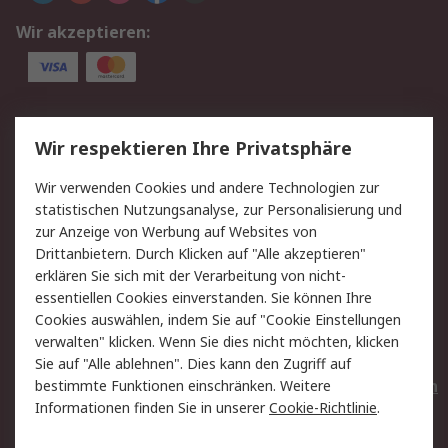
Wir akzeptieren:
Service
Wir respektieren Ihre Privatsphäre
Value Added Services
Lieferlösungen
Wir verwenden Cookies und andere Technologien zur
Rücksendungen
Kontakt
statistischen Nutzungsanalyse, zur Personalisierung und
Hilfe
Privatkunden
zur Anzeige von Werbung auf Websites von
Drittanbietern. Durch Klicken auf "Alle akzeptieren"
Rechtliches
erklären Sie sich mit der Verarbeitung von nicht-
essentiellen Cookies einverstanden. Sie können Ihre
AGB
Datenschutz
Cookies auswählen, indem Sie auf "Cookie Einstellungen
Cookie-Richtlinie
Zahlungsbedingungen
verwalten" klicken. Wenn Sie dies nicht möchten, klicken
Copyright/Impressum
Entsorgung
Sie auf "Alle ablehnen". Dies kann den Zugriff auf
Elektrogeräte/Batterien
bestimmte Funktionen einschränken. Weitere
Informationen finden Sie in unserer
Cookie-Richtlinie
.
Über RS