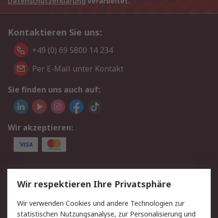
Datenschutzerklärung
verarbeitet.
Kontaktieren Sie uns:
+49 (0) 69 5800 14 234
Per E-Mail unter Kontakt
Sie finden uns auch auf:
Wir akzeptieren:
Service
Wir respektieren Ihre Privatsphäre
Value Added Services
Lieferlösungen
Wir verwenden Cookies und andere Technologien zur
Rücksendungen
Kontakt
statistischen Nutzungsanalyse, zur Personalisierung und