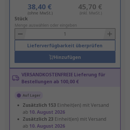
38,40 €
45,70 €
(ohne MwSt.)
(inkl. MwSt.)
Add
Stück
to
Menge auswählen oder eingeben
Basket
Lieferverfügbarkeit überprüfen
Hinzufügen
VERSANDKOSTENFREIE Lieferung für
Bestellungen ab 100,00 €
Auf Lager
Zusätzlich
153
Einheit(en) mit Versand
ab
10. August 2026
Zusätzlich
23
Einheit(en) mit Versand
ab
10. August 2026