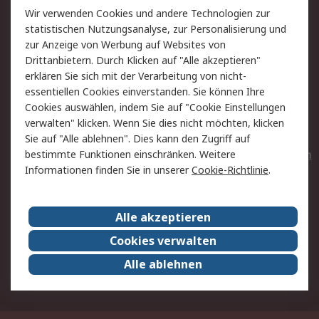
Wir verwenden Cookies und andere Technologien zur
Rücksendungen
Kontakt
statistischen Nutzungsanalyse, zur Personalisierung und
Hilfe
Privatkunden
zur Anzeige von Werbung auf Websites von
Drittanbietern. Durch Klicken auf "Alle akzeptieren"
Rechtliches
erklären Sie sich mit der Verarbeitung von nicht-
essentiellen Cookies einverstanden. Sie können Ihre
AGB
Datenschutz
Cookies auswählen, indem Sie auf "Cookie Einstellungen
Cookie-Richtlinie
Zahlungsbedingungen
verwalten" klicken. Wenn Sie dies nicht möchten, klicken
Copyright/Impressum
Entsorgung
Sie auf "Alle ablehnen". Dies kann den Zugriff auf
Elektrogeräte/Batterien
bestimmte Funktionen einschränken. Weitere
Informationen finden Sie in unserer
Cookie-Richtlinie
.
Über RS
Alle akzeptieren
Unternehmen
RS weltweit
Karriere bei RS
Nachhaltigkeit
Cookies verwalten
Qualität/Umwelt/Zertifikate
Presse-Center
Alle ablehnen
Event-Center