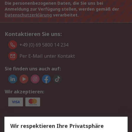
Die personenbezogenen Daten, die Sie uns bei
Anmeldung zur Verfügung stellen, werden gemäß der
Datenschutzerklärung
verarbeitet.
Kontaktieren Sie uns:
+49 (0) 69 5800 14 234
Per E-Mail unter Kontakt
Sie finden uns auch auf:
Wir akzeptieren:
Service
Wir respektieren Ihre Privatsphäre
Value Added Services
Lieferlösungen