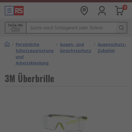
0
Teile-Nr.
/
Persönliche
/
Augen- und
/
Augenschutz-
Schutzausrüstung
Gesichtsschutz
Zubehör
und
Arbeitskleidung
3M Überbrille