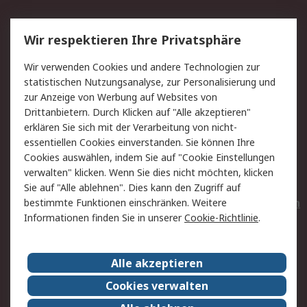
Service
Wir respektieren Ihre Privatsphäre
Value Added Services
Lieferlösungen
Wir verwenden Cookies und andere Technologien zur
Rücksendungen
Kontakt
statistischen Nutzungsanalyse, zur Personalisierung und
Hilfe
Privatkunden
zur Anzeige von Werbung auf Websites von
Drittanbietern. Durch Klicken auf "Alle akzeptieren"
Rechtliches
erklären Sie sich mit der Verarbeitung von nicht-
essentiellen Cookies einverstanden. Sie können Ihre
AGB
Datenschutz
Cookies auswählen, indem Sie auf "Cookie Einstellungen
Cookie-Richtlinie
Zahlungsbedingungen
verwalten" klicken. Wenn Sie dies nicht möchten, klicken
Copyright/Impressum
Entsorgung
Sie auf "Alle ablehnen". Dies kann den Zugriff auf
Elektrogeräte/Batterien
bestimmte Funktionen einschränken. Weitere
Informationen finden Sie in unserer
Cookie-Richtlinie
.
Über RS
Alle akzeptieren
Unternehmen
RS weltweit
Karriere bei RS
Nachhaltigkeit
Cookies verwalten
Qualität/Umwelt/Zertifikate
Presse-Center