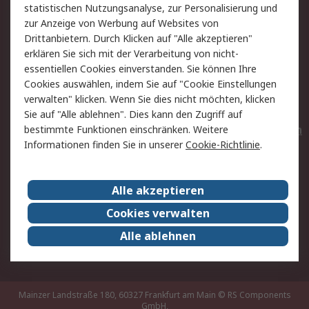
statistischen Nutzungsanalyse, zur Personalisierung und
Hilfe
Privatkunden
zur Anzeige von Werbung auf Websites von
Drittanbietern. Durch Klicken auf "Alle akzeptieren"
Rechtliches
erklären Sie sich mit der Verarbeitung von nicht-
essentiellen Cookies einverstanden. Sie können Ihre
AGB
Datenschutz
Cookies auswählen, indem Sie auf "Cookie Einstellungen
Cookie-Richtlinie
Zahlungsbedingungen
verwalten" klicken. Wenn Sie dies nicht möchten, klicken
Copyright/Impressum
Entsorgung
Sie auf "Alle ablehnen". Dies kann den Zugriff auf
Elektrogeräte/Batterien
bestimmte Funktionen einschränken. Weitere
Informationen finden Sie in unserer
Cookie-Richtlinie
.
Über RS
Alle akzeptieren
Unternehmen
RS weltweit
Karriere bei RS
Nachhaltigkeit
Cookies verwalten
Qualität/Umwelt/Zertifikate
Presse-Center
Alle ablehnen
Event-Center
Mainzer Landstraße 180, 60327 Frankfurt am Main
© RS Components
GmbH,