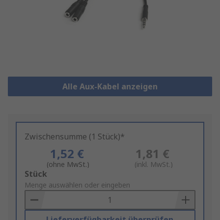
Alle Aux-Kabel anzeigen
Zwischensumme (1 Stück)*
1,52 €
1,81 €
(ohne MwSt.)
(inkl. MwSt.)
Add
Stück
to
Menge auswählen oder eingeben
Basket
Lieferverfügbarkeit überprüfen