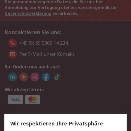
Die personenbezogenen Daten, die Sie uns bei
Anmeldung zur Verfügung stellen, werden gemäß der
Datenschutzerklärung
verarbeitet.
Kontaktieren Sie uns:
+49 (0) 69 5800 14 234
Per E-Mail unter Kontakt
Sie finden uns auch auf:
Wir akzeptieren:
Service
Wir respektieren Ihre Privatsphäre
Value Added Services
Lieferlösungen