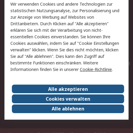
Wir verwenden Cookies und andere Technologien zur
Rücksendungen
Kontakt
statistischen Nutzungsanalyse, zur Personalisierung und
Hilfe
Privatkunden
zur Anzeige von Werbung auf Websites von
Drittanbietern. Durch Klicken auf "Alle akzeptieren"
Rechtliches
erklären Sie sich mit der Verarbeitung von nicht-
essentiellen Cookies einverstanden. Sie können Ihre
AGB
Datenschutz
Cookies auswählen, indem Sie auf "Cookie Einstellungen
Cookie-Richtlinie
Zahlungsbedingungen
verwalten" klicken. Wenn Sie dies nicht möchten, klicken
Copyright/Impressum
Entsorgung
Sie auf "Alle ablehnen". Dies kann den Zugriff auf
Elektrogeräte/Batterien
bestimmte Funktionen einschränken. Weitere
Informationen finden Sie in unserer
Cookie-Richtlinie
.
Über RS
Alle akzeptieren
Unternehmen
RS weltweit
Karriere bei RS
Nachhaltigkeit
Cookies verwalten
Qualität/Umwelt/Zertifikate
Presse-Center
Alle ablehnen
Event-Center