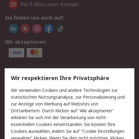
Per E-Mail unter Kontakt
Sie finden uns auch auf:
Wir akzeptieren:
Service
Wir respektieren Ihre Privatsphäre
Value Added Services
Lieferlösungen
Wir verwenden Cookies und andere Technologien zur
Rücksendungen
Kontakt
statistischen Nutzungsanalyse, zur Personalisierung und
Hilfe
Privatkunden
zur Anzeige von Werbung auf Websites von
Drittanbietern. Durch Klicken auf "Alle akzeptieren"
Rechtliches
erklären Sie sich mit der Verarbeitung von nicht-
essentiellen Cookies einverstanden. Sie können Ihre
AGB
Datenschutz
Cookies auswählen, indem Sie auf "Cookie Einstellungen
Cookie-Richtlinie
Zahlungsbedingungen
verwalten" klicken. Wenn Sie dies nicht möchten, klicken