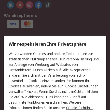
Wir akzeptieren:
Service
Wir respektieren Ihre Privatsphäre
Value Added Services
Lieferlösungen
Wir verwenden Cookies und andere Technologien zur
Rücksendungen
Kontakt
statistischen Nutzungsanalyse, zur Personalisierung und
Hilfe
Privatkunden
zur Anzeige von Werbung auf Websites von
Drittanbietern. Durch Klicken auf "Alle akzeptieren"
Rechtliches
erklären Sie sich mit der Verarbeitung von nicht-
essentiellen Cookies einverstanden. Sie können Ihre
AGB
Datenschutz
Cookies auswählen, indem Sie auf "Cookie Einstellungen
Cookie-Richtlinie
Zahlungsbedingungen
verwalten" klicken. Wenn Sie dies nicht möchten, klicken
Copyright/Impressum
Entsorgung
Sie auf "Alle ablehnen". Dies kann den Zugriff auf
Elektrogeräte/Batterien
bestimmte Funktionen einschränken. Weitere
Informationen finden Sie in unserer
Cookie-Richtlinie
.