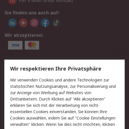
Per E-Mail unter Kontakt
Sie finden uns auch auf:
Wir akzeptieren:
Service
Wir respektieren Ihre Privatsphäre
Value Added Services
Lieferlösungen
Wir verwenden Cookies und andere Technologien zur
Rücksendungen
Kontakt
statistischen Nutzungsanalyse, zur Personalisierung und
Hilfe
Privatkunden
zur Anzeige von Werbung auf Websites von
Drittanbietern. Durch Klicken auf "Alle akzeptieren"
Rechtliches
erklären Sie sich mit der Verarbeitung von nicht-
essentiellen Cookies einverstanden. Sie können Ihre
AGB
Datenschutz
Cookies auswählen, indem Sie auf "Cookie Einstellungen
Cookie-Richtlinie
Zahlungsbedingungen
verwalten" klicken. Wenn Sie dies nicht möchten, klicken