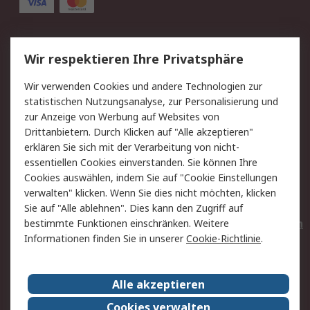
Service
Wir respektieren Ihre Privatsphäre
Value Added Services
Lieferlösungen
Wir verwenden Cookies und andere Technologien zur
Rücksendungen
Kontakt
statistischen Nutzungsanalyse, zur Personalisierung und
Hilfe
Privatkunden
zur Anzeige von Werbung auf Websites von
Drittanbietern. Durch Klicken auf "Alle akzeptieren"
Rechtliches
erklären Sie sich mit der Verarbeitung von nicht-
essentiellen Cookies einverstanden. Sie können Ihre
AGB
Datenschutz
Cookies auswählen, indem Sie auf "Cookie Einstellungen
Cookie-Richtlinie
Zahlungsbedingungen
verwalten" klicken. Wenn Sie dies nicht möchten, klicken
Copyright/Impressum
Entsorgung
Sie auf "Alle ablehnen". Dies kann den Zugriff auf
Elektrogeräte/Batterien
bestimmte Funktionen einschränken. Weitere
Informationen finden Sie in unserer
Cookie-Richtlinie
.
Über RS
Alle akzeptieren
Unternehmen
RS weltweit
Karriere bei RS
Nachhaltigkeit
Cookies verwalten