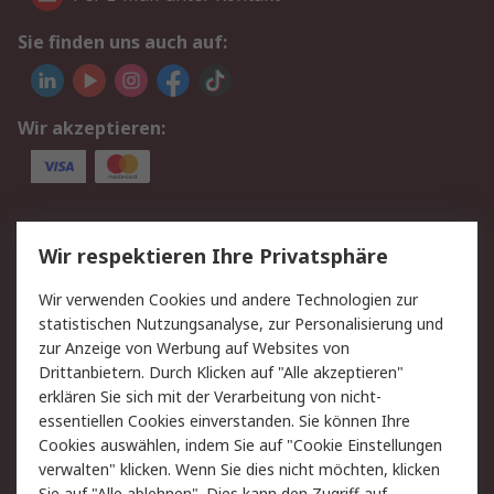
Sie finden uns auch auf:
Wir akzeptieren:
Service
Wir respektieren Ihre Privatsphäre
Value Added Services
Lieferlösungen
Wir verwenden Cookies und andere Technologien zur
Rücksendungen
Kontakt
statistischen Nutzungsanalyse, zur Personalisierung und
Hilfe
Privatkunden
zur Anzeige von Werbung auf Websites von
Drittanbietern. Durch Klicken auf "Alle akzeptieren"
Rechtliches
erklären Sie sich mit der Verarbeitung von nicht-
essentiellen Cookies einverstanden. Sie können Ihre
AGB
Datenschutz
Cookies auswählen, indem Sie auf "Cookie Einstellungen
Cookie-Richtlinie
Zahlungsbedingungen
verwalten" klicken. Wenn Sie dies nicht möchten, klicken
Copyright/Impressum
Entsorgung
Sie auf "Alle ablehnen". Dies kann den Zugriff auf