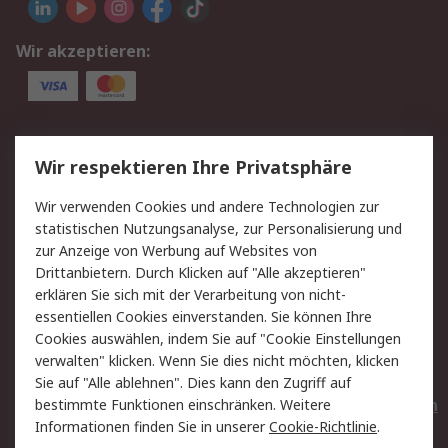
Wir akzeptieren:
Service
Wir respektieren Ihre Privatsphäre
Value Added Services
Lieferlösungen
Wir verwenden Cookies und andere Technologien zur
Rücksendungen
Kontakt
statistischen Nutzungsanalyse, zur Personalisierung und
Hilfe
Privatkunden
zur Anzeige von Werbung auf Websites von
Drittanbietern. Durch Klicken auf "Alle akzeptieren"
Rechtliches
erklären Sie sich mit der Verarbeitung von nicht-
essentiellen Cookies einverstanden. Sie können Ihre
AGB
Datenschutz
Cookies auswählen, indem Sie auf "Cookie Einstellungen
Cookie-Richtlinie
Zahlungsbedingungen
verwalten" klicken. Wenn Sie dies nicht möchten, klicken
Copyright/Impressum
Entsorgung
Sie auf "Alle ablehnen". Dies kann den Zugriff auf
Elektrogeräte/Batterien
bestimmte Funktionen einschränken. Weitere
Informationen finden Sie in unserer
Cookie-Richtlinie
.