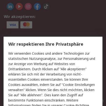
Wir akzeptieren:
Service
Wir respektieren Ihre Privatsphäre
Value Added Services
Lieferlösungen
Wir verwenden Cookies und andere Technologien zur
Rücksendungen
Kontakt
statistischen Nutzungsanalyse, zur Personalisierung und
Hilfe
Privatkunden
zur Anzeige von Werbung auf Websites von
Drittanbietern. Durch Klicken auf "Alle akzeptieren"
Rechtliches
erklären Sie sich mit der Verarbeitung von nicht-
essentiellen Cookies einverstanden. Sie können Ihre
AGB
Datenschutz
Cookies auswählen, indem Sie auf "Cookie Einstellungen
Cookie-Richtlinie
Zahlungsbedingungen
verwalten" klicken. Wenn Sie dies nicht möchten, klicken
Copyright/Impressum
Entsorgung
Sie auf "Alle ablehnen". Dies kann den Zugriff auf
Elektrogeräte/Batterien
bestimmte Funktionen einschränken. Weitere
Informationen finden Sie in unserer
Cookie-Richtlinie
.