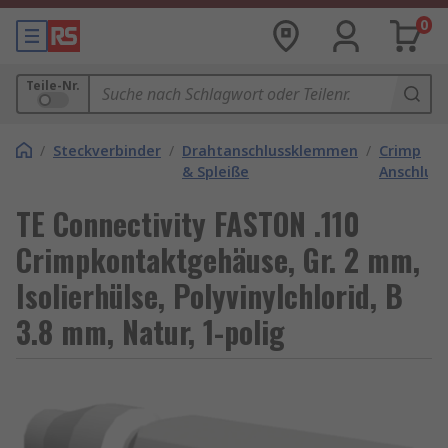
0
Teile-Nr.
/
Steckverbinder
/
Drahtanschlussklemmen
/
Crimp
& Spleiße
Anschlus
TE Connectivity FASTON .110
Crimpkontaktgehäuse, Gr. 2 mm,
Isolierhülse, Polyvinylchlorid, B
3.8 mm, Natur, 1-polig