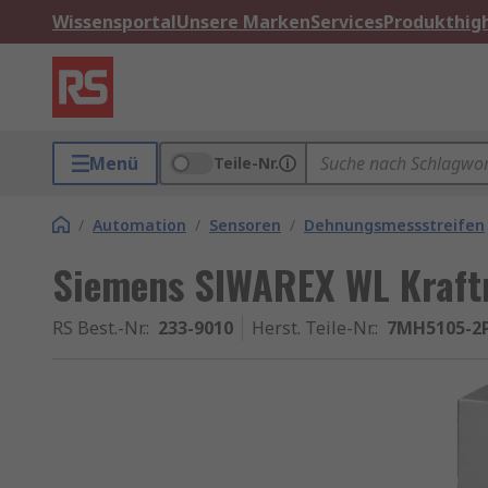
Wissensportal
Unsere Marken
Services
Produkthigh
Menü
Teile-Nr.
/
Automation
/
Sensoren
/
Dehnungsmessstreifen
Siemens SIWAREX WL Kraft
RS Best.-Nr.
:
233-9010
Herst. Teile-Nr.
:
7MH5105-2