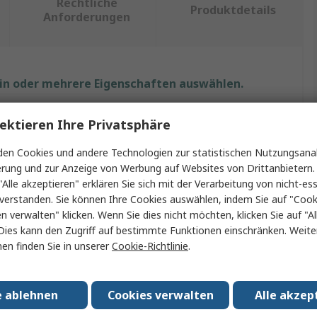
Rechtliche
Produktdetails
Anforderungen
ein oder mehrere Eigenschaften auswählen.
chaft
Wert
ektieren Ihre Privatsphäre
Siemens
en Cookies und andere Technologien zur statistischen Nutzungsanal
erung und zur Anzeige von Werbung auf Websites von Drittanbietern.
 Typ
Kraftmessdose
"Alle akzeptieren" erklären Sie sich mit der Verarbeitung von nicht-ess
verstanden. Sie können Ihre Cookies auswählen, indem Sie auf "Cook
SIWAREX WL
en verwalten" klicken. Wenn Sie dies nicht möchten, klicken Sie auf "Al
Dies kann den Zugriff auf bestimmte Funktionen einschränken. Weite
zart
IP67
en finden Sie in unserer
Cookie-Richtlinie
.
material
Edelstahl
Zulassungen
RoHS
e ablehnen
Cookies verwalten
Alle akzep