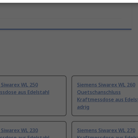
 Siwarex WL 250
Siemens Siwarex WL 260
ssdose aus Edelstahl
Quetschanschluss
Kraftmessdose aus Edelst
adrig
 Siwarex WL 230
Siemens Siwarex WL 270
ssdose aus Edelstahl
Kraftmessdose aus Edels