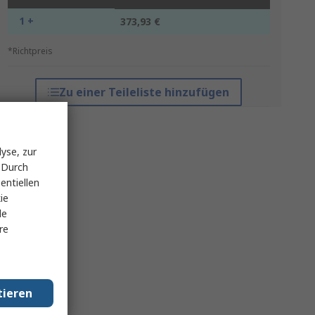
1 +
373,93 €
*Richtpreis
Zu einer Teileliste hinzufügen
yse, zur
 Durch
entiellen
ie
le
re
tieren