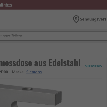
lights
Sendungsverf
messdose aus Edelstahl
PD00
Marke
:
Siemens