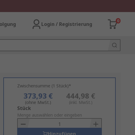
0
olgung
Login / Registrierung
Zwischensumme (1 Stück)*
373,93 €
444,98 €
(ohne MwSt.)
(inkl. MwSt.)
Add
Stück
to
Menge auswählen oder eingeben
Basket
Hinzufügen