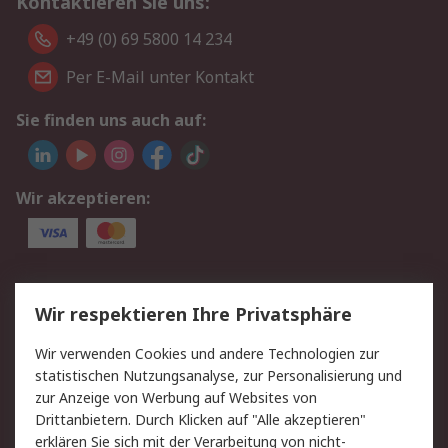
Kontaktieren Sie uns:
+49 (0) 69 5800 14 234
Per E-Mail unter Kontakt
Sie finden uns auch auf:
Wir akzeptieren:
Service
Wir respektieren Ihre Privatsphäre
Value Added Services
Lieferlösungen
Wir verwenden Cookies und andere Technologien zur
Rücksendungen
Kontakt
statistischen Nutzungsanalyse, zur Personalisierung und
Hilfe
Privatkunden
zur Anzeige von Werbung auf Websites von
Drittanbietern. Durch Klicken auf "Alle akzeptieren"
Rechtliches
erklären Sie sich mit der Verarbeitung von nicht-