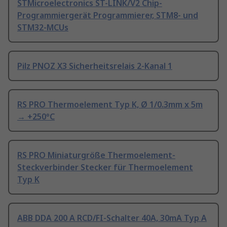
STMicroelectronics ST-LINK/V2 Chip-
Programmiergerät Programmierer, STM8- und
STM32-MCUs
Pilz PNOZ X3 Sicherheitsrelais 2-Kanal 1
RS PRO Thermoelement Typ K, Ø 1/0.3mm x 5m
→ +250°C
RS PRO Miniaturgröße Thermoelement-
Steckverbinder Stecker für Thermoelement
Typ K
ABB DDA 200 A RCD/FI-Schalter 40A, 30mA Typ A