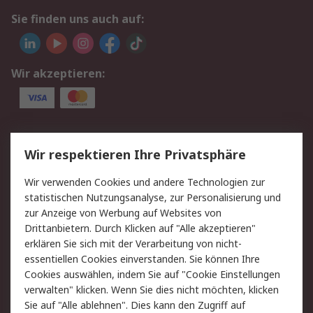
Sie finden uns auch auf:
Wir akzeptieren:
Service
Wir respektieren Ihre Privatsphäre
Value Added Services
Lieferlösungen
Wir verwenden Cookies und andere Technologien zur
Rücksendungen
Kontakt
statistischen Nutzungsanalyse, zur Personalisierung und
Hilfe
Privatkunden
zur Anzeige von Werbung auf Websites von
Drittanbietern. Durch Klicken auf "Alle akzeptieren"
Rechtliches
erklären Sie sich mit der Verarbeitung von nicht-
essentiellen Cookies einverstanden. Sie können Ihre
AGB
Datenschutz
Cookies auswählen, indem Sie auf "Cookie Einstellungen
Cookie-Richtlinie
Zahlungsbedingungen
verwalten" klicken. Wenn Sie dies nicht möchten, klicken
Copyright/Impressum
Entsorgung
Sie auf "Alle ablehnen". Dies kann den Zugriff auf