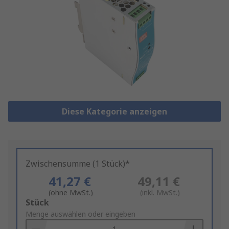
Diese Kategorie anzeigen
Zwischensumme (1 Stück)*
41,27 €
49,11 €
(ohne MwSt.)
(inkl. MwSt.)
Add
Stück
to
Menge auswählen oder eingeben
Basket