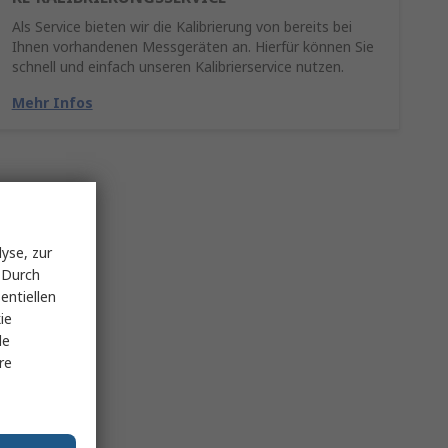
Als Service bieten wir die Kalibrierung von bereits bei
Ihnen vorhandenen Messgeräten an. Hierfür können Sie
schnell und einfach unseren Kalibrierservice nutzen.
Mehr Infos
yse, zur
 Durch
entiellen
ie
le
re