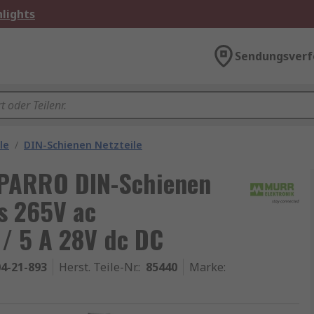
lights
Sendungsverf
le
/
DIN-Schienen Netzteile
MPARRO DIN-Schienen
s 265V ac
/ 5 A 28V dc DC
4-21-893
Herst. Teile-Nr.
:
85440
Marke
: