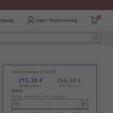
0
olgung
Login / Registrierung
Zwischensumme (1 Stück)*
215,38 €
256,30 €
(ohne MwSt.)
(inkl. MwSt.)
Add
Stück
to
Menge auswählen oder eingeben
Basket