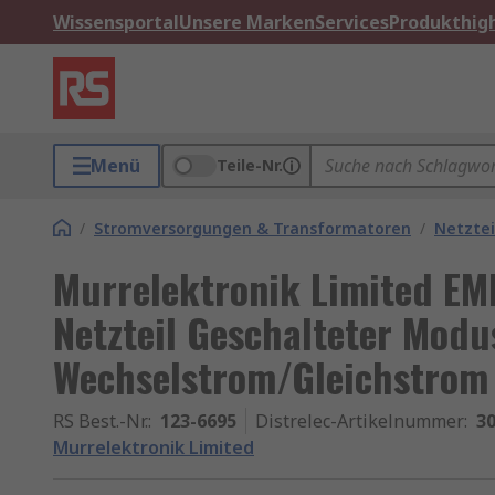
Wissensportal
Unsere Marken
Services
Produkthigh
Menü
Teile-Nr.
/
Stromversorgungen & Transformatoren
/
Netztei
Murrelektronik Limited E
Netzteil Geschalteter Modu
Wechselstrom/Gleichstrom 
RS Best.-Nr.
:
123-6695
Distrelec-Artikelnummer
:
30
Murrelektronik Limited