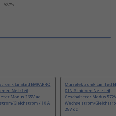
92.7%
ktronik Limited EMPARRO
Murrelektronik Limited
ienen Netzteil
DIN-Schienen Netzteil
teter Modus 265V ac
Geschalteter Modus 572V
strom/Gleichstrom / 10 A
Wechselstrom/Gleichstro
28V dc