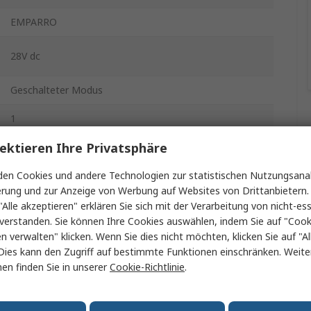
EMPARRO
28V dc
Geschalteter Modus
1
ektieren Ihre Privatsphäre
Wechselstrom/Gleichstrom
en Cookies und andere Technologien zur statistischen Nutzungsanal
1
erung und zur Anzeige von Werbung auf Websites von Drittanbietern.
"Alle akzeptieren" erklären Sie sich mit der Verarbeitung von nicht-ess
120W
verstanden. Sie können Ihre Cookies auswählen, indem Sie auf "Cook
en verwalten" klicken. Wenn Sie dies nicht möchten, klicken Sie auf "Al
5A
Dies kann den Zugriff auf bestimmte Funktionen einschränken. Weite
en finden Sie in unserer
Cookie-Richtlinie
.
DC