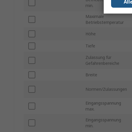
All
min.
Maximale
Betriebstemperatur
Höhe
Tiefe
Zulassung für
Gefahrenbereiche
Breite
Normen/Zulassungen
Eingangsspannung
max.
Eingangsspannung
min.