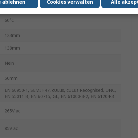
e ablehnen
Cookies verwalten
Alle akzep
-25°C
60°C
123mm
138mm
Nein
50mm
EN 60950-1, SEMI F47, cULus, cULus Recognised, DNC,
EN 55011 B, EN 60715, GL, EN 61000-3-2, EN 61204-3
265V ac
85V ac