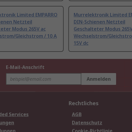
ktronik Limited EMPARRO
Murrelektronik Limited
ienen Netzteil
DIN-Schienen Netzteil
teter Modus 265V ac
Geschalteter Modus 265V
strom/Gleichstrom / 10 A
Wechselstrom/Gleichstro
15V dc
E-Mail-Anschrift
Anmelden
Rechtliches
ded Services
AGB
sungen
Datenschutz
dungen
Cookie-Richtlinie