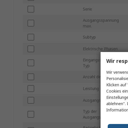
Serie
Ausgangsspannung
max.
Subtyp
Elektrische Phasen
Eingangsspannung
Wir resp
Typ
Wir verwend
Anzahl der Ausgänge
Personalisi
Klicken auf 
Leistung
Cookies ein
Einstellung
Ausgangsstrom
ablehnen". 
Information
Typ der
Ausgangsspannung
Betriebstemperatur