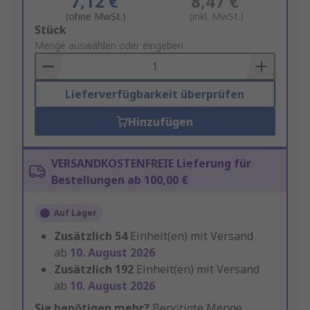
7,12 €
8,47 €
(ohne MwSt.)
(inkl. MwSt.)
Add
Stück
to
Menge auswählen oder eingeben
Basket
Lieferverfügbarkeit überprüfen
Hinzufügen
VERSANDKOSTENFREIE Lieferung für
Bestellungen ab 100,00 €
Auf Lager
Zusätzlich
54
Einheit(en) mit Versand
ab
10. August 2026
Zusätzlich
192
Einheit(en) mit Versand
ab
10. August 2026
Sie benötigen mehr?
Benötigte Menge