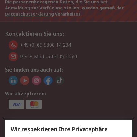
Die personenbezogenen Daten, die Sie uns bei
Anmeldung zur Verfügung stellen, werden gemäß der
Datenschutzerklärung
verarbeitet.
Kontaktieren Sie uns:
+49 (0) 69 5800 14 234
Per E-Mail unter Kontakt
Sie finden uns auch auf:
Wir akzeptieren:
Service
Wir respektieren Ihre Privatsphäre
Value Added Services
Lieferlösungen