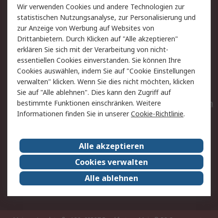
Wir verwenden Cookies und andere Technologien zur
Rücksendungen
Kontakt
statistischen Nutzungsanalyse, zur Personalisierung und
Hilfe
Privatkunden
zur Anzeige von Werbung auf Websites von
Drittanbietern. Durch Klicken auf "Alle akzeptieren"
Rechtliches
erklären Sie sich mit der Verarbeitung von nicht-
essentiellen Cookies einverstanden. Sie können Ihre
AGB
Datenschutz
Cookies auswählen, indem Sie auf "Cookie Einstellungen
Cookie-Richtlinie
Zahlungsbedingungen
verwalten" klicken. Wenn Sie dies nicht möchten, klicken
Copyright/Impressum
Entsorgung
Sie auf "Alle ablehnen". Dies kann den Zugriff auf
Elektrogeräte/Batterien
bestimmte Funktionen einschränken. Weitere
Informationen finden Sie in unserer
Cookie-Richtlinie
.
Über RS
Alle akzeptieren
Unternehmen
RS weltweit
Karriere bei RS
Nachhaltigkeit
Cookies verwalten
Qualität/Umwelt/Zertifikate
Presse-Center
Alle ablehnen
Event-Center