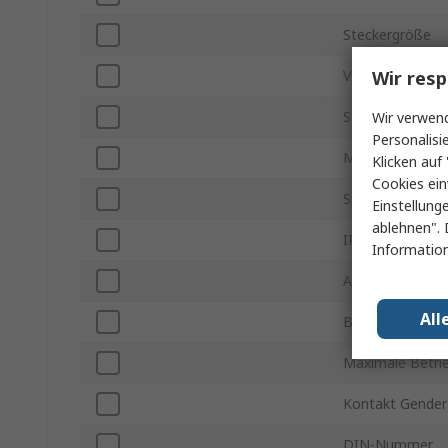
Steckergröße
Wir resp
Verbindungstyp
Steckverbinder 
Wir verwend
Personalisi
Montageausric
Klicken auf 
Cookies ein
Spannung
Einstellung
ablehnen". 
IP-Schutzart
Information
Anschlusstyp
All
Betriebstempera
Maximale Betri
Kontakt Gender
DIN-Nummer