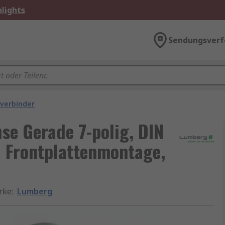
lights
Sendungsverf
verbinder
e Gerade 7-polig, DIN
 Frontplattenmontage,
rke
:
Lumberg