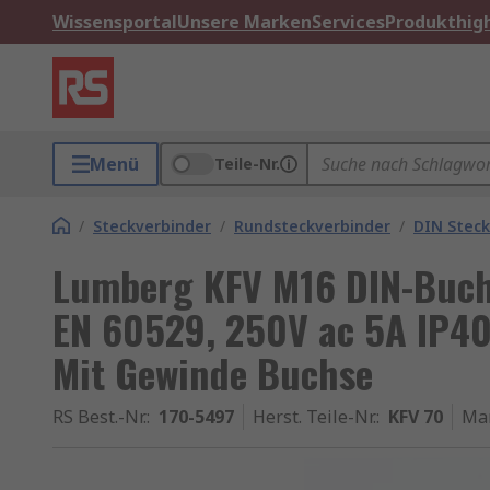
Wissensportal
Unsere Marken
Services
Produkthigh
Menü
Teile-Nr.
/
Steckverbinder
/
Rundsteckverbinder
/
DIN Steck
Lumberg KFV M16 DIN-Buchs
EN 60529, 250V ac 5A IP40
Mit Gewinde Buchse
RS Best.-Nr.
:
170-5497
Herst. Teile-Nr.
:
KFV 70
Ma