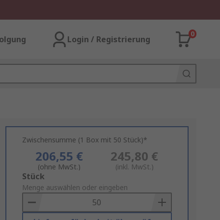
0
olgung
Login / Registrierung
Zwischensumme (1 Box mit 50 Stück)*
206,55 €
245,80 €
(ohne MwSt.)
(inkl. MwSt.)
Add
Stück
to
Menge auswählen oder eingeben
Basket