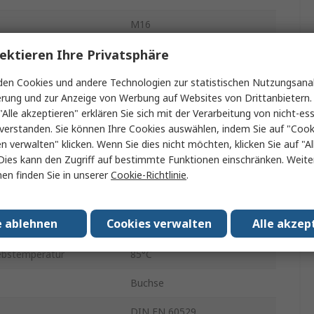
M16
ektieren Ihre Privatsphäre
Mit Gewinde
Gender
Buchse
en Cookies und andere Technologien zur statistischen Nutzungsanal
erung und zur Anzeige von Werbung auf Websites von Drittanbietern.
htung
Gerade
"Alle akzeptieren" erklären Sie sich mit der Verarbeitung von nicht-ess
verstanden. Sie können Ihre Cookies auswählen, indem Sie auf "Cook
250V ac
en verwalten" klicken. Wenn Sie dies nicht möchten, klicken Sie auf "Al
Dies kann den Zugriff auf bestimmte Funktionen einschränken. Weite
IP40
en finden Sie in unserer
Cookie-Richtlinie
.
Lot
e ablehnen
Cookies verwalten
Alle akzep
tur min.
-40°C
ebstemperatur
85°C
Buchse
DIN EN 60529