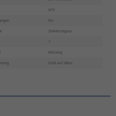
KFV
ungen
No
l
Zinkdruckguss
t
7
l
Messing
htung
Gold auf Silber