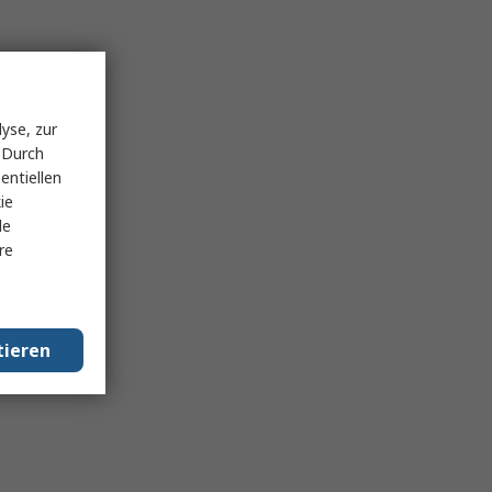
yse, zur
 Durch
entiellen
ie
le
re
tieren