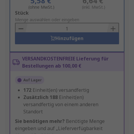
5,58 €
6,64 €
(ohne MwSt.)
(inkl. MwSt.)
Add
Stück
to
Menge auswählen oder eingeben
Basket
Hinzufügen
VERSANDKOSTENFREIE Lieferung für
Bestellungen ab 100,00 €
Auf Lager
172
Einheit(en) versandfertig
Zusätzlich
188
Einheit(en)
versandfertig von einem anderen
Standort
Sie benötigen mehr?
Benötigte Menge
eingeben und auf „Lieferverfügbarkeit