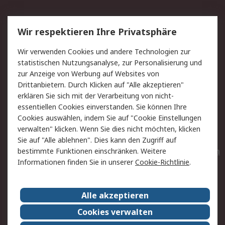
Service
Wir respektieren Ihre Privatsphäre
Value Added Services
Lieferlösungen
Wir verwenden Cookies und andere Technologien zur
Rücksendungen
Kontakt
statistischen Nutzungsanalyse, zur Personalisierung und
Hilfe
Privatkunden
zur Anzeige von Werbung auf Websites von
Drittanbietern. Durch Klicken auf "Alle akzeptieren"
Rechtliches
erklären Sie sich mit der Verarbeitung von nicht-
essentiellen Cookies einverstanden. Sie können Ihre
AGB
Datenschutz
Cookies auswählen, indem Sie auf "Cookie Einstellungen
Cookie-Richtlinie
Zahlungsbedingungen
verwalten" klicken. Wenn Sie dies nicht möchten, klicken
Copyright/Impressum
Entsorgung
Sie auf "Alle ablehnen". Dies kann den Zugriff auf
Elektrogeräte/Batterien
bestimmte Funktionen einschränken. Weitere
Informationen finden Sie in unserer
Cookie-Richtlinie
.
Über RS
Alle akzeptieren
Unternehmen
RS weltweit
Karriere bei RS
Nachhaltigkeit
Cookies verwalten
Qualität/Umwelt/Zertifikate
Presse-Center