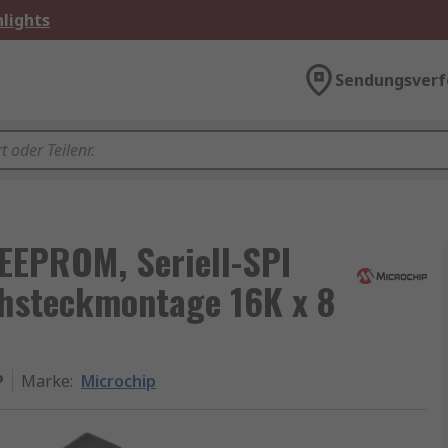
lights
Sendungsverf
 EEPROM, Seriell-SPI
chsteckmontage 16K x 8
P
Marke
:
Microchip