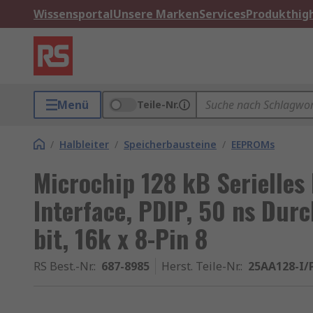
Wissensportal
Unsere Marken
Services
Produkthigh
Menü
Teile-Nr.
/
Halbleiter
/
Speicherbausteine
/
EEPROMs
Microchip 128 kB Serielles
Interface, PDIP, 50 ns Dur
bit, 16k x 8-Pin 8
RS Best.-Nr.
:
687-8985
Herst. Teile-Nr.
:
25AA128-I/