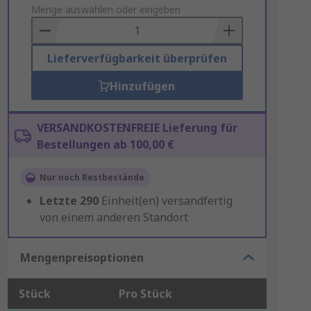
to
Menge auswählen oder eingeben
Basket
Lieferverfügbarkeit überprüfen
Hinzufügen
VERSANDKOSTENFREIE Lieferung für
Bestellungen ab 100,00 €
Nur noch Restbestände
Letzte
290
Einheit(en) versandfertig
von einem anderen Standort
Mengenpreisoptionen
Stück
Pro Stück