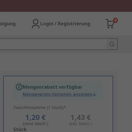
0
olgung
Login / Registrierung
Mengenrabatt verfügbar
Mengenpreis-Optionen anzeigen
Zwischensumme (1 Stück)*
1,20 €
1,43 €
(ohne MwSt.)
(inkl. MwSt.)
Add
Stück