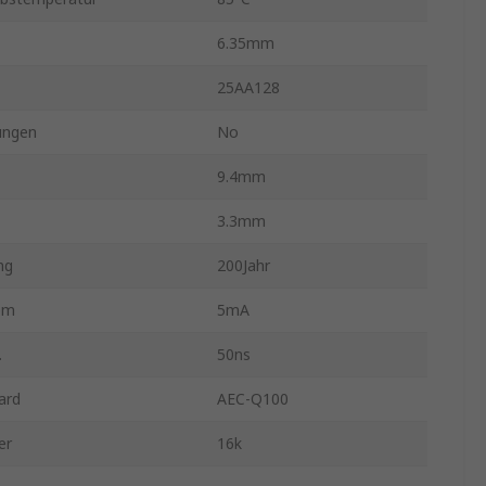
6.35mm
25AA128
ungen
No
9.4mm
3.3mm
ng
200Jahr
om
5mA
.
50ns
ard
AEC-Q100
er
16k