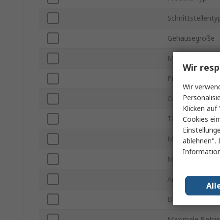
Schnittstellenty
Gehäusegröße
Montageart
Wir resp
Pinanzahl
Wir verwend
Personalisi
Organisation
Klicken auf 
Taktfrequenz ma
Cookies ein
Einstellung
Minimale Verso
ablehnen". 
Information
Maximale Verso
Anzahl der Bits
All
Betriebstempera
Maximale Betri