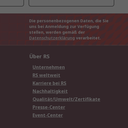
Die personenbezogenen Daten, die Sie
uns bei Anmeldung zur Verfügung
stellen, werden gemäß der
Datenschutzerklärung
verarbeitet.
Über RS
Unternehmen
RS weltweit
Karriere bei RS
Nachhaltigkeit
Qualität/Umwelt/Zertifikate
Presse-Center
Event-Center