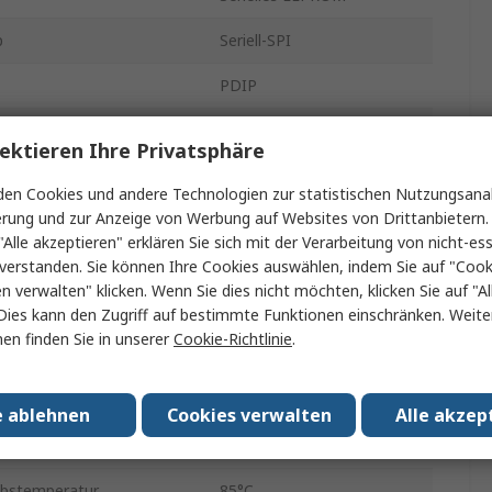
p
Seriell-SPI
PDIP
Durchsteckmontage
ektieren Ihre Privatsphäre
8
en Cookies und andere Technologien zur statistischen Nutzungsanal
erung und zur Anzeige von Werbung auf Websites von Drittanbietern.
16K x 8 bit
"Alle akzeptieren" erklären Sie sich mit der Verarbeitung von nicht-ess
x.
10MHz
verstanden. Sie können Ihre Cookies auswählen, indem Sie auf "Cook
en verwalten" klicken. Wenn Sie dies nicht möchten, klicken Sie auf "Al
rgungsspannung
1.8V
Dies kann den Zugriff auf bestimmte Funktionen einschränken. Weite
en finden Sie in unserer
Cookie-Richtlinie
.
rgungsspannung
5.5V
 pro Wort
8
e ablehnen
Cookies verwalten
Alle akzep
tur min.
-40°C
ebstemperatur
85°C