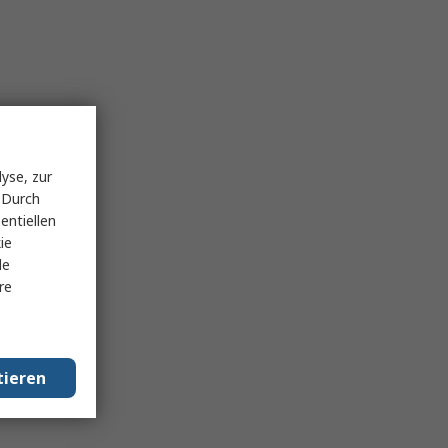
yse, zur
 Durch
entiellen
ie
le
re
tieren