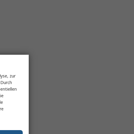
yse, zur
 Durch
entiellen
ie
le
re