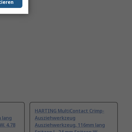
tieren
HARTING MultiContact Crimp-
 lang
Ausziehwerkzeug
W. 4.78
Ausziehwerkzeug, 116mm lang