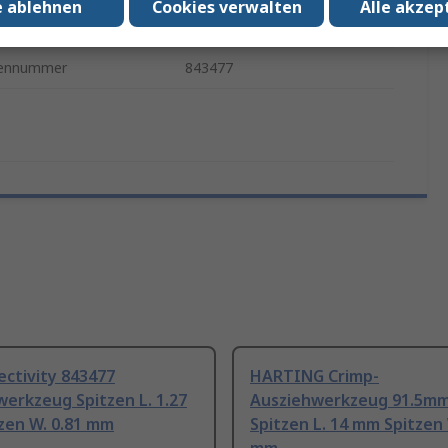
e ablehnen
Cookies verwalten
Alle akzep
zenlänge
1.02mm
iennummer
843477
ctivity 843477
HARTING Crimp-
erkzeug Spitzen L. 1.27
Ausziehwerkzeug 91.5mm
zen W. 0.81 mm
Spitzen L. 14 mm Spitzen 