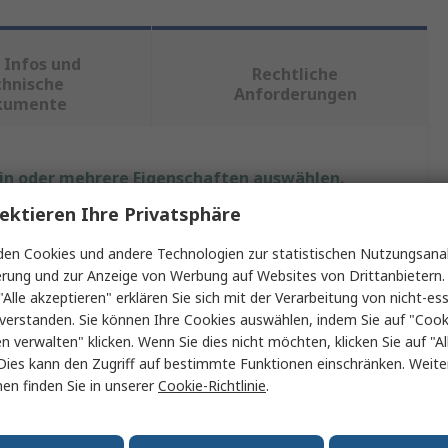
 Infos und
Rechtliche
chnische
Anforderungen
kumente
ein oder mehrere Eigenschaften auswählen.
ektieren Ihre Privatsphäre
enschaft
Wert
en Cookies und andere Technologien zur statistischen Nutzungsanal
ke
TE Connectivity
erung und zur Anzeige von Werbung auf Websites von Drittanbietern.
"Alle akzeptieren" erklären Sie sich mit der Verarbeitung von nicht-ess
takttyp
Pin
verstanden. Sie können Ihre Cookies auswählen, indem Sie auf "Cook
en verwalten" klicken. Wenn Sie dies nicht möchten, klicken Sie auf "Al
rehung
Ja
Dies kann den Zugriff auf bestimmte Funktionen einschränken. Weite
en finden Sie in unserer
Cookie-Richtlinie
.
amtlänge
144,78 mm
zenweite
0.81mm