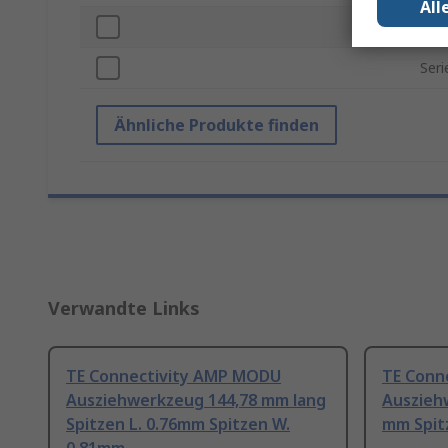
All
Spit
Ser
Ähnliche Produkte finden
Verwandte Links
TE Connectivity AMP MODU
TE Conne
Ausziehwerkzeug 144,78 mm lang
Ausziehw
Spitzen L. 0.76mm Spitzen W.
mm Spit