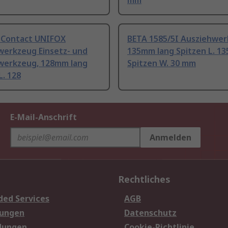
mm
 Contact UNIFOX
BETA 1585/5I Ausziehwe
werkzeug Einsetz- und
135mm lang Spitzen L. 1
werkzeug, 128mm lang
Spitzen W. 30 mm
L. 128
E-Mail-Anschrift
Anmelden
Rechtliches
ded Services
AGB
sungen
Datenschutz
dungen
Cookie-Richtlinie