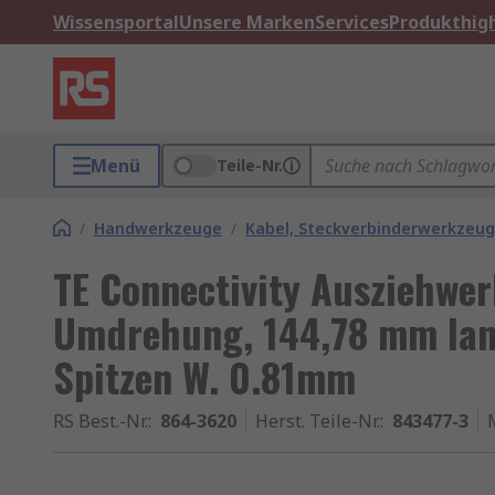
Wissensportal
Unsere Marken
Services
Produkthigh
Menü
Teile-Nr.
/
Handwerkzeuge
/
Kabel, Steckverbinderwerkzeu
TE Connectivity Ausziehwer
Umdrehung, 144,78 mm lan
Spitzen W. 0.81mm
RS Best.-Nr.
:
864-3620
Herst. Teile-Nr.
:
843477-3