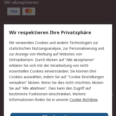
Wir akzeptieren:
Service
Wir respektieren Ihre Privatsphäre
Value Added Services
Lieferlösungen
Wir verwenden Cookies und andere Technologien zur
Rücksendungen
Kontakt
statistischen Nutzungsanalyse, zur Personalisierung und
Hilfe
Privatkunden
zur Anzeige von Werbung auf Websites von
Drittanbietern. Durch Klicken auf "Alle akzeptieren"
Rechtliches
erklären Sie sich mit der Verarbeitung von nicht-
essentiellen Cookies einverstanden. Sie können Ihre
AGB
Datenschutz
Cookies auswählen, indem Sie auf "Cookie Einstellungen
Cookie-Richtlinie
Zahlungsbedingungen
verwalten" klicken. Wenn Sie dies nicht möchten, klicken
Copyright/Impressum
Entsorgung
Sie auf "Alle ablehnen". Dies kann den Zugriff auf
Elektrogeräte/Batterien
bestimmte Funktionen einschränken. Weitere
Informationen finden Sie in unserer
Cookie-Richtlinie
.
Über RS