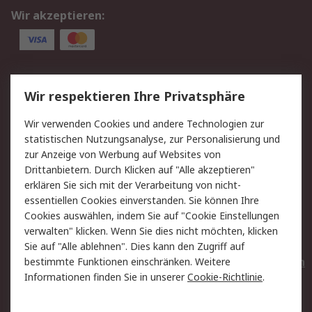
Wir akzeptieren:
Service
Wir respektieren Ihre Privatsphäre
Value Added Services
Lieferlösungen
Wir verwenden Cookies und andere Technologien zur
Rücksendungen
Kontakt
statistischen Nutzungsanalyse, zur Personalisierung und
Hilfe
Privatkunden
zur Anzeige von Werbung auf Websites von
Drittanbietern. Durch Klicken auf "Alle akzeptieren"
Rechtliches
erklären Sie sich mit der Verarbeitung von nicht-
essentiellen Cookies einverstanden. Sie können Ihre
AGB
Datenschutz
Cookies auswählen, indem Sie auf "Cookie Einstellungen
Cookie-Richtlinie
Zahlungsbedingungen
verwalten" klicken. Wenn Sie dies nicht möchten, klicken
Copyright/Impressum
Entsorgung
Sie auf "Alle ablehnen". Dies kann den Zugriff auf
Elektrogeräte/Batterien
bestimmte Funktionen einschränken. Weitere
Informationen finden Sie in unserer
Cookie-Richtlinie
.
Über RS