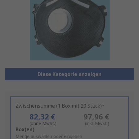
Diese Kategorie anzeigen
Zwischensumme (1 Box mit 20 Stück)*
82,32 €
97,96 €
(ohne MwSt.)
(inkl. MwSt.)
Add
Box(en)
to
Menge auswählen oder eingeben