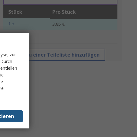
Stück
Pro Stück
1 +
3,85 €
*Richtpreis
Zu einer Teileliste hinzufügen
yse, zur
 Durch
entiellen
ie
le
re
tieren