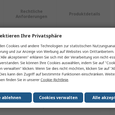
Rechtliche
Produktdetails
Anforderungen
ektieren Ihre Privatsphäre
ein oder mehrere Eigenschaften auswählen.
en Cookies und andere Technologien zur statistischen Nutzungsanal
erung und zur Anzeige von Werbung auf Websites von Drittanbietern.
schaft
Wert
"Alle akzeptieren" erklären Sie sich mit der Verarbeitung von nicht-ess
verstanden. Sie können Ihre Cookies auswählen, indem Sie auf "Cook
Regatta Professional
en verwalten" klicken. Wenn Sie dies nicht möchten, klicken Sie auf "Al
Dies kann den Zugriff auf bestimmte Funktionen einschränken. Weite
One Size
en finden Sie in unserer
Cookie-Richtlinie
.
 Typ
Sturmhaube
Marine
e ablehnen
Cookies verwalten
Alle akzep
l
Acrylat