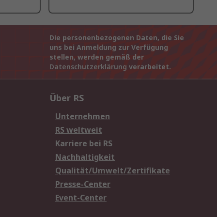
Die personenbezogenen Daten, die Sie
uns bei Anmeldung zur Verfügung
stellen, werden gemäß der
Datenschutzerklärung
verarbeitet.
Über RS
Unternehmen
RS weltweit
Karriere bei RS
Nachhaltigkeit
Qualität/Umwelt/Zertifikate
Presse-Center
Event-Center