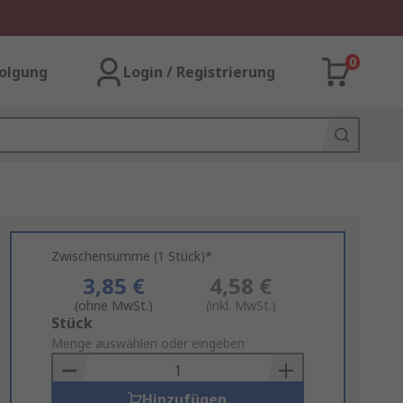
0
olgung
Login / Registrierung
Zwischensumme (1 Stück)*
3,85 €
4,58 €
(ohne MwSt.)
(inkl. MwSt.)
Add
Stück
to
Menge auswählen oder eingeben
Basket
Hinzufügen