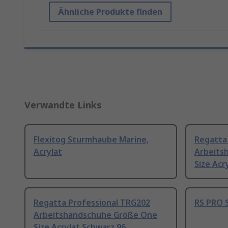
Ähnliche Produkte finden
Verwandte Links
Flexitog Sturmhaube Marine,
Regatta
Acrylat
Arbeits
Size Acr
Regatta Professional TRG202
RS PRO 
Arbeitshandschuhe Größe One
Size Acrylat Schwarz 96