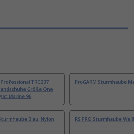
 Professional TRG207
ProGARM Sturmhaube Ma
handschuhe Größe One
ylat Marine 96
Sturmhaube Blau, Nylon
RS PRO Sturmhaube Weiß