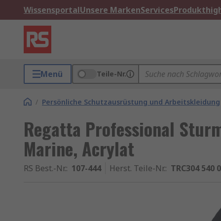
Wissensportal
Unsere Marken
Services
Produkthigh
Menü
Teile-Nr.
/
Persönliche Schutzausrüstung und Arbeitskleidung
Regatta Professional Stur
Marine, Acrylat
RS Best.-Nr.
:
107-444
Herst. Teile-Nr.
:
TRC304 540 