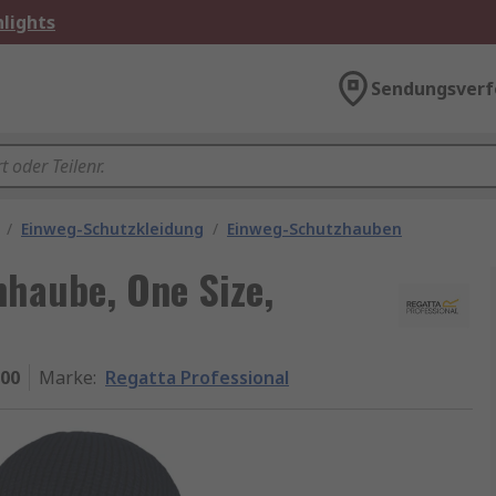
lights
Sendungsverf
/
Einweg-Schutzkleidung
/
Einweg-Schutzhauben
mhaube, One Size,
000
Marke
:
Regatta Professional