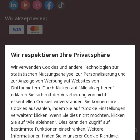
Wir akzeptieren:
Service
Wir respektieren Ihre Privatsphäre
Value Added Services
Lieferlösungen
Wir verwenden Cookies und andere Technologien zur
Rücksendungen
Kontakt
statistischen Nutzungsanalyse, zur Personalisierung und
Hilfe
Privatkunden
zur Anzeige von Werbung auf Websites von
Drittanbietern. Durch Klicken auf "Alle akzeptieren"
Rechtliches
erklären Sie sich mit der Verarbeitung von nicht-
essentiellen Cookies einverstanden. Sie können Ihre
AGB
Datenschutz
Cookies auswählen, indem Sie auf "Cookie Einstellungen
Cookie-Richtlinie
Zahlungsbedingungen
verwalten" klicken. Wenn Sie dies nicht möchten, klicken
Copyright/Impressum
Entsorgung
Sie auf "Alle ablehnen". Dies kann den Zugriff auf
Elektrogeräte/Batterien
bestimmte Funktionen einschränken. Weitere
Informationen finden Sie in unserer
Cookie-Richtlinie
.