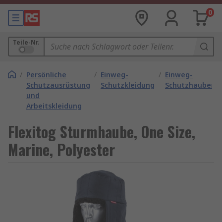
0
Teile-Nr.
/
Persönliche
/
Einweg-
/
Einweg-
Schutzausrüstung
Schutzkleidung
Schutzhauben
und
Arbeitskleidung
Flexitog Sturmhaube, One Size,
Marine, Polyester