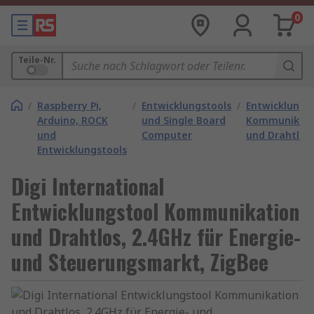
0
Teile-Nr.
/
Raspberry Pi,
/
Entwicklungstools
/
Entwicklungs
Arduino, ROCK
und Single Board
Kommunikati
und
Computer
und Drahtlos
Entwicklungstools
Digi International
Entwicklungstool Kommunikation
und Drahtlos, 2.4GHz für Energie-
und Steuerungsmarkt, ZigBee