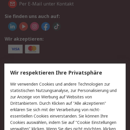
Per E-Mail unter Kontakt
Sie finden uns auch auf:
Wir akzeptieren:
Service
Wir respektieren Ihre Privatsphäre
Value Added Services
Lieferlösungen
Wir verwenden Cookies und andere Technologien zur
Rücksendungen
Kontakt
statistischen Nutzungsanalyse, zur Personalisierung und
Hilfe
Privatkunden
zur Anzeige von Werbung auf Websites von
Drittanbietern. Durch Klicken auf "Alle akzeptieren"
Rechtliches
erklären Sie sich mit der Verarbeitung von nicht-
essentiellen Cookies einverstanden. Sie können Ihre
AGB
Datenschutz
Cookies auswählen, indem Sie auf "Cookie Einstellungen
Cookie-Richtlinie
Zahlungsbedingungen
verwalten" klicken. Wenn Sie dies nicht möchten, klicken