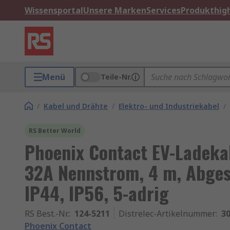
Wissensportal
Unsere Marken
Services
Produkthigh
Menü
Teile-Nr.
/
Kabel und Drähte
/
Elektro- und Industriekabel
/
RS Better World
Phoenix Contact EV-Ladeka
32A Nennstrom, 4 m, Abges
IP44, IP56, 5-adrig
RS Best.-Nr.
:
124-5211
Distrelec-Artikelnummer
:
30
Phoenix Contact