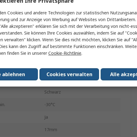
ektieren Ihre Privatsphäre
EV-Ladekabel
en Cookies und andere Technologien zur statistischen Nutzungsanal
4m
erung und zur Anzeige von Werbung auf Websites von Drittanbietern.
"Alle akzeptieren" erklären Sie sich mit der Verarbeitung von nicht-ess
32A
verstanden. Sie können Ihre Cookies auswählen, indem Sie auf "Cook
en verwalten" klicken. Wenn Sie dies nicht möchten, klicken Sie auf "Al
3
Dies kann den Zugriff auf bestimmte Funktionen einschränken. Weite
en finden Sie in unserer
Cookie-Richtlinie
.
abgeschlossen
Abgeschlossen
480V ac
e ablehnen
Cookies verwalten
Alle akzep
IP44, IP56
Schwarz
in.
-30°C
Ja
17mm