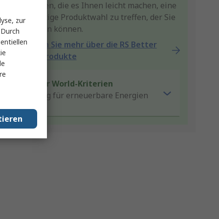
Produkten, die es Ihnen leicht machen, eine
nachhaltige Produktwahl zu treffen, der Sie
yse, zur
vertrauen können.
 Durch
entiellen
Erfahren Sie mehr über die RS Better
ie
World-Produkte
le
re
Better World-Kriterien
Lösung für erneuerbare Energien
tieren