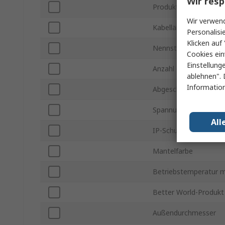
Wir resp
Produkt Typ
Wir verwend
Kabellänge
Personalisi
Klicken auf 
Nennstrom
Cookies ein
Einstellung
Anzahl der Phasen
ablehnen". 
Information
Abgeschlossen/Nicht 
Spannung
All
IP-Schutzart
Mantelfarbe
Betriebstemperatur m
Better World-Produkt
Außendurchmesser