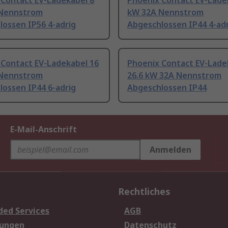
 Contact EV-Ladekabel 8
Phoenix Contact EV-Lade
Nennstrom
kW 32A Nennstrom
lossen IP56 4-adrig
Abgeschlossen IP44 4-ad
 Contact EV-Ladekabel 16
Phoenix Contact EV-Lade
Nennstrom
26.6 kW 32A Nennstrom
lossen IP44 6-adrig
Abgeschlossen IP44
E-Mail-Anschrift
Anmelden
Rechtliches
ded Services
AGB
sungen
Datenschutz