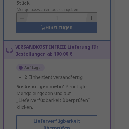
Add
Stück
to
Menge auswählen oder eingeben
Basket
Hinzufügen
VERSANDKOSTENFREIE Lieferung für
Bestellungen ab 100,00 €
Auf Lager
2
Einheit(en) versandfertig
Sie benötigen mehr?
Benötigte
Menge eingeben und auf
„Lieferverfügbarkeit überprüfen“
klicken.
Lieferverfügbarkeit
überprüfen