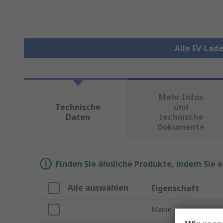
Alle EV-Lad
Mehr Infos
Technische
und
Daten
technische
Dokumente
Finden Sie ähnliche Produkte, indem Sie 
Alle auswählen
Eigenschaft
Marke