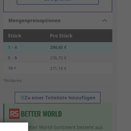
Mengenpreisoptionen
Stück
Pro Stück
1 - 4
290,65 €
5 - 9
276,70 €
10 +
271,18 €
*Richtpreis
Zu einer Teileliste hinzufügen
Unser Better World-Sortiment besteht aus