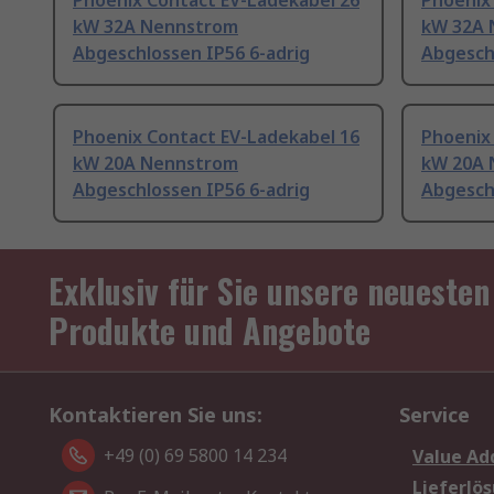
Phoenix Contact EV-Ladekabel 26
Phoenix
kW 32A Nennstrom
kW 32A 
Abgeschlossen IP56 6-adrig
Abgesch
Phoenix Contact EV-Ladekabel 16
Phoenix
kW 20A Nennstrom
kW 20A 
Abgeschlossen IP56 6-adrig
Abgesch
Exklusiv für Sie unsere neuesten
Produkte und Angebote
Kontaktieren Sie uns:
Service
+49 (0) 69 5800 14 234
Value Ad
Lieferlö