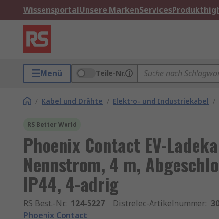
Wissensportal
Unsere Marken
Services
Produkthigh
Menü
Teile-Nr.
/
Kabel und Drähte
/
Elektro- und Industriekabel
/
RS Better World
Phoenix Contact EV-Ladekab
Nennstrom, 4 m, Abgeschlo
IP44, 4-adrig
RS Best.-Nr.
:
124-5227
Distrelec-Artikelnummer
:
30
Phoenix Contact