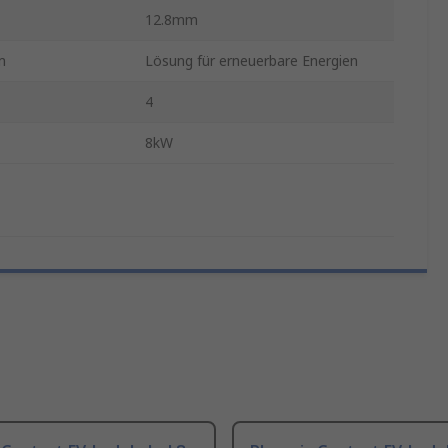
12.8mm
m
Lösung für erneuerbare Energien
4
8kW