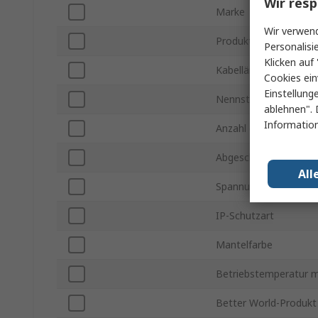
Wir resp
Marke
Wir verwend
Produkt Typ
Personalisi
Klicken auf 
Kabellänge
Cookies ein
Einstellung
Nennstrom
ablehnen". 
Information
Anzahl der Phasen
Abgeschlossen/Nicht 
All
Spannung
IP-Schutzart
Mantelfarbe
Betriebstemperatur m
Better World-Produkt