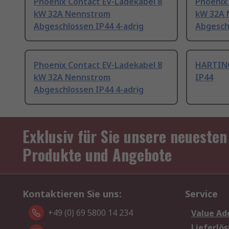
Phoenix Contact EV-Ladekabel 8
Phoenix
kW 32A Nennstrom
kW 32A 
Abgeschlossen IP44 4-adrig
Abgesch
Phoenix Contact EV-Ladekabel 8
HARTING
kW 32A Nennstrom
IP44
Abgeschlossen IP44 4-adrig
Exklusiv für Sie unsere neuesten
Produkte und Angebote
Kontaktieren Sie uns:
Service
+49 (0) 69 5800 14 234
Value Ad
Lieferlö