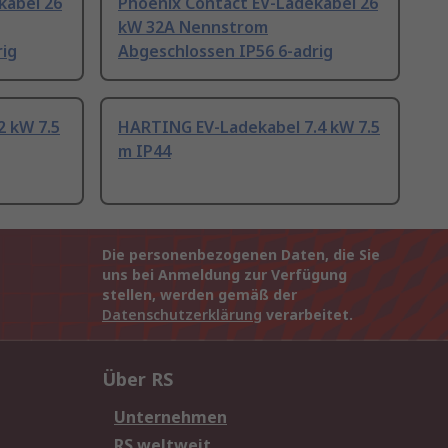
kabel 26
Phoenix Contact EV-Ladekabel 26
kW 32A Nennstrom
rig
Abgeschlossen IP56 6-adrig
 kW 7.5
HARTING EV-Ladekabel 7.4 kW 7.5
m IP44
Die personenbezogenen Daten, die Sie
uns bei Anmeldung zur Verfügung
stellen, werden gemäß der
Datenschutzerklärung
verarbeitet.
Über RS
Unternehmen
RS weltweit