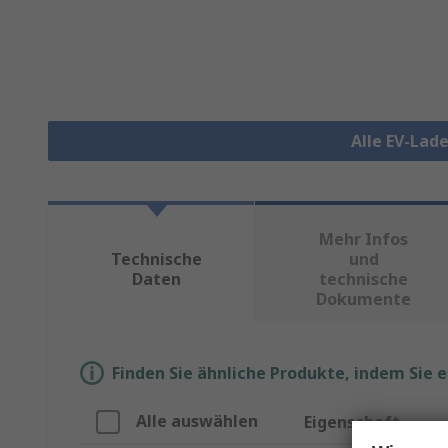
Alle EV-Lad
Mehr Infos
Technische
und
Daten
technische
Dokumente
Finden Sie ähnliche Produkte, indem Sie 
Alle auswählen
Eigenschaft