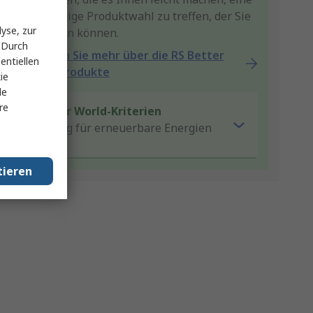
nachhaltige Produktwahl zu treffen, der Sie
yse, zur
vertrauen können.
 Durch
Erfahren Sie mehr über die RS Better
entiellen
World-Produkte
ie
le
re
Better World-Kriterien
Lösung für erneuerbare Energien
tieren