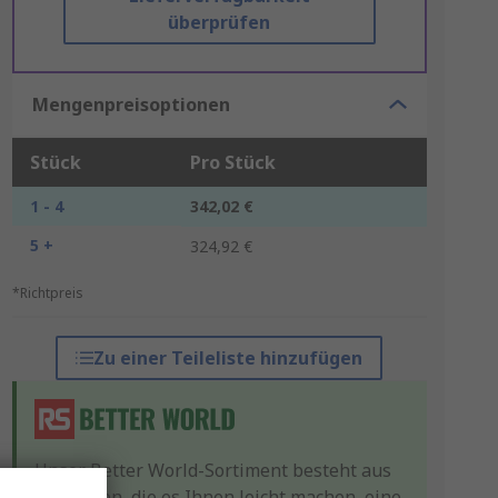
überprüfen
Mengenpreisoptionen
Stück
Pro Stück
1 - 4
342,02 €
5 +
324,92 €
*Richtpreis
Zu einer Teileliste hinzufügen
Unser Better World-Sortiment besteht aus
Produkten, die es Ihnen leicht machen, eine