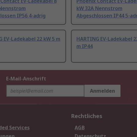
 Contact EV-Ladekabel 8
Phoenix Contact EV-Lade
Nennstrom
kW 32A Nennstrom
lossen IP56 4-adrig
Abgeschlossen IP44 5-ad
 EV-Ladekabel 22 kW 5 m
HARTING EV-Ladekabel 22
m IP44
E-Mail-Anschrift
Anmelden
Rechtliches
ded Services
AGB
sungen
Datenschutz