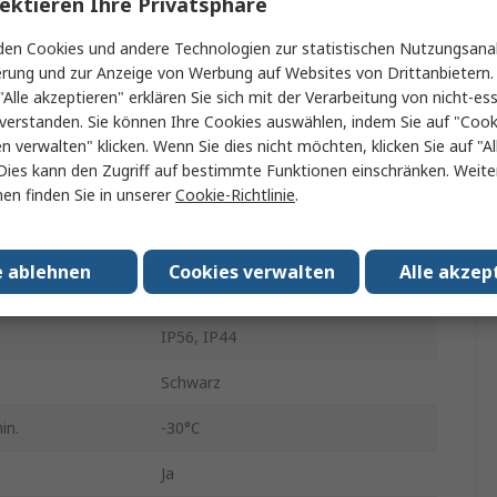
ektieren Ihre Privatsphäre
Phoenix Contact
en Cookies und andere Technologien zur statistischen Nutzungsanal
EV-Ladekabel
erung und zur Anzeige von Werbung auf Websites von Drittanbietern.
"Alle akzeptieren" erklären Sie sich mit der Verarbeitung von nicht-ess
4m
verstanden. Sie können Ihre Cookies auswählen, indem Sie auf "Cook
en verwalten" klicken. Wenn Sie dies nicht möchten, klicken Sie auf "Al
32A
Dies kann den Zugriff auf bestimmte Funktionen einschränken. Weite
en finden Sie in unserer
Cookie-Richtlinie
.
1
abgeschlossen
Abgeschlossen
e ablehnen
Cookies verwalten
Alle akzep
250V ac
IP56, IP44
Schwarz
in.
-30°C
Ja