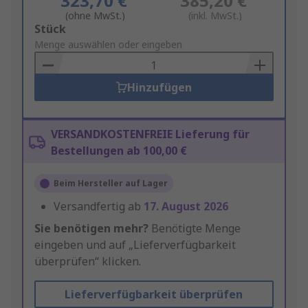
323,70 €
385,20 €
(ohne MwSt.)
(inkl. MwSt.)
Add
Stück
to
Menge auswählen oder eingeben
Basket
Hinzufügen
VERSANDKOSTENFREIE Lieferung für
Bestellungen ab 100,00 €
Beim Hersteller auf Lager
Versandfertig ab
17. August 2026
Sie benötigen mehr?
Benötigte Menge
eingeben und auf „Lieferverfügbarkeit
überprüfen“ klicken.
Lieferverfügbarkeit überprüfen