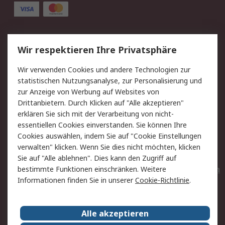
Service
Wir respektieren Ihre Privatsphäre
Value Added Services
Lieferlösungen
Wir verwenden Cookies und andere Technologien zur
Rücksendungen
Kontakt
statistischen Nutzungsanalyse, zur Personalisierung und
Hilfe
Privatkunden
zur Anzeige von Werbung auf Websites von
Drittanbietern. Durch Klicken auf "Alle akzeptieren"
Rechtliches
erklären Sie sich mit der Verarbeitung von nicht-
essentiellen Cookies einverstanden. Sie können Ihre
AGB
Datenschutz
Cookies auswählen, indem Sie auf "Cookie Einstellungen
Cookie-Richtlinie
Zahlungsbedingungen
verwalten" klicken. Wenn Sie dies nicht möchten, klicken
Copyright/Impressum
Entsorgung
Sie auf "Alle ablehnen". Dies kann den Zugriff auf
Elektrogeräte/Batterien
bestimmte Funktionen einschränken. Weitere
Informationen finden Sie in unserer
Cookie-Richtlinie
.
Über RS
Alle akzeptieren
Unternehmen
RS weltweit