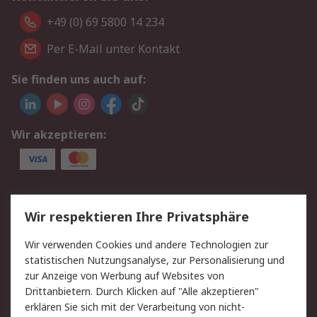
+49 (0) 69 5800 14 234
Per E-Mail unter Kontakt
Sie finden uns auch auf:
Wir akzeptieren:
Service
Wir respektieren Ihre Privatsphäre
Value Added Services
Lieferlösungen
Wir verwenden Cookies und andere Technologien zur
Rücksendungen
Kontakt
statistischen Nutzungsanalyse, zur Personalisierung und
Hilfe
Privatkunden
zur Anzeige von Werbung auf Websites von
Drittanbietern. Durch Klicken auf "Alle akzeptieren"
Rechtliches
erklären Sie sich mit der Verarbeitung von nicht-