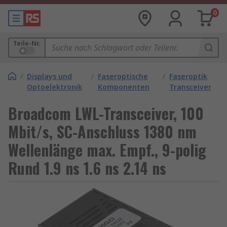
0
Teile-Nr.
/
Displays und
/
Faseroptische
/
Faseroptik
Optoelektronik
Komponenten
Transceiver
Broadcom LWL-Transceiver, 100
Mbit/s, SC-Anschluss 1380 nm
Wellenlänge max. Empf., 9-polig
Rund 1.9 ns 1.6 ns 2.14 ns