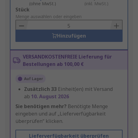
(ohne MwSt.)
(inkl. MwSt.)
Add
Stück
to
Menge auswählen oder eingeben
Basket
Hinzufügen
VERSANDKOSTENFREIE Lieferung für
Bestellungen ab 100,00 €
Auf Lager
Zusätzlich
33
Einheit(en) mit Versand
ab
10. August 2026
Sie benötigen mehr?
Benötigte Menge
eingeben und auf „Lieferverfügbarkeit
überprüfen“ klicken.
Lieferverfügbarkeit überprüfen