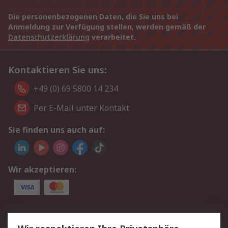
Die personenbezogenen Daten, die Sie uns bei
Anmeldung zur Verfügung stellen, werden gemäß der
Datenschutzerklärung
verarbeitet.
Kontaktieren Sie uns:
+49 (0) 69 5800 14 234
Per E-Mail unter Kontakt
Sie finden uns auch auf:
Wir akzeptieren:
Service