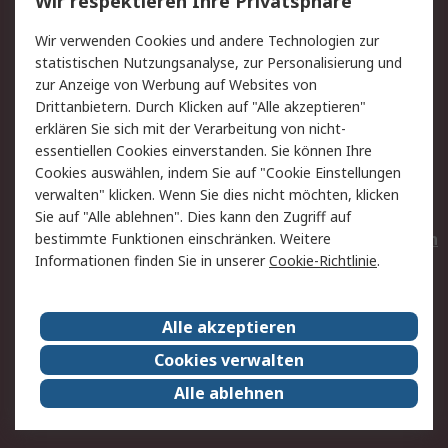
Wir respektieren Ihre Privatsphäre
Value Added Services
Lieferlösungen
Wir verwenden Cookies und andere Technologien zur
Rücksendungen
Kontakt
statistischen Nutzungsanalyse, zur Personalisierung und
Hilfe
Privatkunden
zur Anzeige von Werbung auf Websites von
Drittanbietern. Durch Klicken auf "Alle akzeptieren"
Rechtliches
erklären Sie sich mit der Verarbeitung von nicht-
essentiellen Cookies einverstanden. Sie können Ihre
AGB
Datenschutz
Cookies auswählen, indem Sie auf "Cookie Einstellungen
Cookie-Richtlinie
Zahlungsbedingungen
verwalten" klicken. Wenn Sie dies nicht möchten, klicken
Copyright/Impressum
Entsorgung
Sie auf "Alle ablehnen". Dies kann den Zugriff auf
Elektrogeräte/Batterien
bestimmte Funktionen einschränken. Weitere
Informationen finden Sie in unserer
Cookie-Richtlinie
.
Über RS
Alle akzeptieren
Unternehmen
RS weltweit
Karriere bei RS
Nachhaltigkeit
Cookies verwalten
Qualität/Umwelt/Zertifikate
Presse-Center
Alle ablehnen
Event-Center